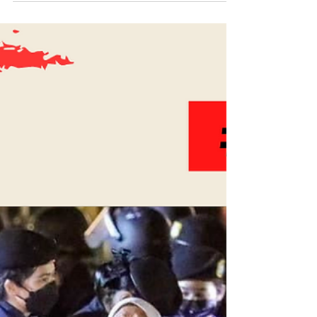
รัฐบาลมานา...