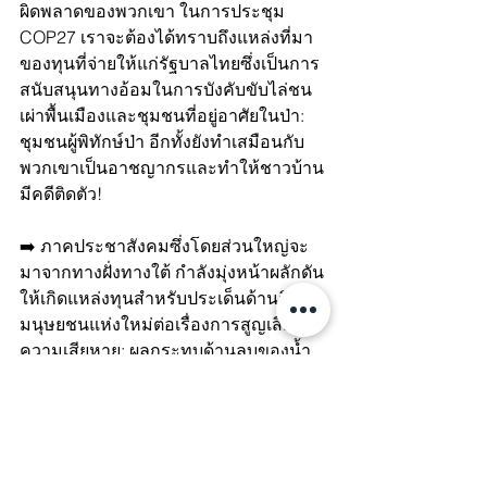
ผิดพลาดของพวกเขา ในการประชุม 
COP27 เราจะต้องได้ทราบถึงแหล่งที่มา
ของทุนที่จ่ายให้แก่รัฐบาลไทยซึ่งเป็นการ
สนับสนุนทางอ้อมในการบังคับขับไล่ชน
เผ่าพื้นเมืองและชุมชนที่อยู่อาศัยในป่า: 
ชุมชนผู้พิทักษ์ป่า อีกทั้งยังทำเสมือนกับ
พวกเขาเป็นอาชญากรและทำให้ชาวบ้าน
มีคดีติดตัว!
➡️ ภาคประชาสังคมซึ่งโดยส่วนใหญ่จะ
มาจากทางฝั่งทางใต้ กำลังมุ่งหน้าผลักดัน
ให้เกิดแหล่งทุนสำหรับประเด็นด้านสิทธิ
มนุษยชนแห่งใหม่ต่อเรื่องการสูญเสียและ
ความเสียหาย: ผลกระทบด้านลบของน้ำ
ท่วม พายุไซโคลน การกลายเป็นทะเล
ทราย ฯลฯ ที่เกิดจากการเปลี่ยนแปลงของ
สภาพภูมิอากาศ แหล่งทุนดังกล่าวจะมี
ความสำคัญอย่างมากในการสนับสนุน
ชุมชนในประเทศไทยที่กำลังเผชิญปัญหา