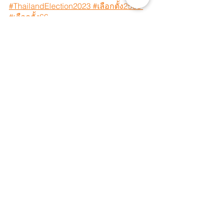
#ThailandElection2023
 #เลือกตั้ง2566
#เลือกตั้ง66
#WhatsHappeningInThailand
 #ผลการ
เลือกตั้ง
 #Abolish112
#MonarchyReform
#StopDigitalDictatorship
 #ยกเลิก112
#ปฏิรูปสถาบันกษัตริย์
#SaveThaiDemocracy
#DemocracyNow
 #PeopleOverProfit
#HumanRights
 #Equality
 #Justice
#MilkTeaAlliance
See All
Recent Posts