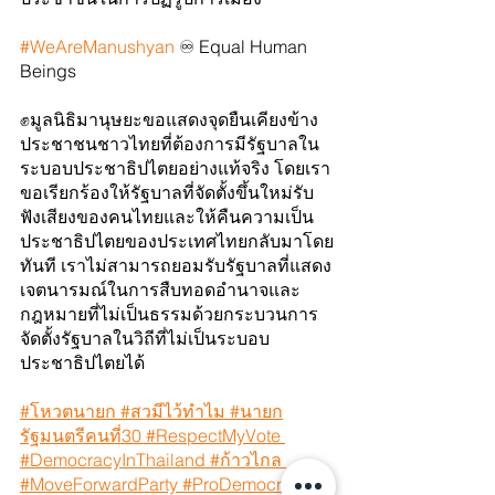
#WeAreManushyan
 ♾️ Equal Human 
Beings
✊มูลนิธิมานุษยะขอแสดงจุดยืนเคียงข้าง
ประชาชนชาวไทยที่ต้องการมีรัฐบาลใน
ระบอบประชาธิปไตยอย่างแท้จริง โดยเรา
ขอเรียกร้องให้รัฐบาลที่จัดตั้งขึ้นใหม่รับ
ฟังเสียงของคนไทยและให้คืนความเป็น
ประชาธิปไตยของประเทศไทยกลับมาโดย
ทันที เราไม่สามารถยอมรับรัฐบาลที่แสดง
เจตนารมณ์ในการสืบทอดอำนาจและ
กฎหมายที่ไม่เป็นธรรมด้วยกระบวนการ
จัดตั้งรัฐบาลในวิถีที่ไม่เป็นระบอบ
ประชาธิปไตยได้
#โหวตนายก
 #สวมีไว้ทําไม
 #นายก
รัฐมนตรีคนที่30
 #RespectMyVote
#DemocracyInThailand
 #ก้าวไกล
#MoveForwardParty
 #ProDemocracy