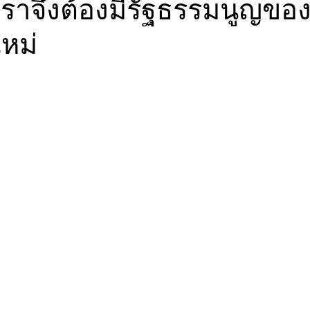
ราจึงต้องมีรัฐธรรมนูญขอ
หม่