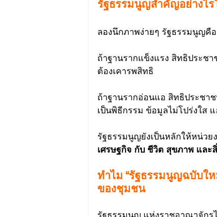
รัฐธรรมนูญสำคัญอย่างไรใ
ลองนึกภาพง่ายๆ รัฐธรรมนูญคือ 
ถ้าฐานรากแข็งแรง สิทธิประชา
ต้องเคารพสิทธิ
ถ้าฐานรากอ่อนแอ สิทธิประชาช
เป็นพิธีกรรม ข้อมูลไม่โปร่งใส 
รัฐธรรมนูญยังเป็นหลักให้หน่วยงา
เศรษฐกิจ กับ ชีวิต สุขภาพ แล
ทำไม “รัฐธรรมนูญฉบับใหม่”
ของชุมชน
รัฐธรรมนูญ แห่งราชอาณาจักรไ