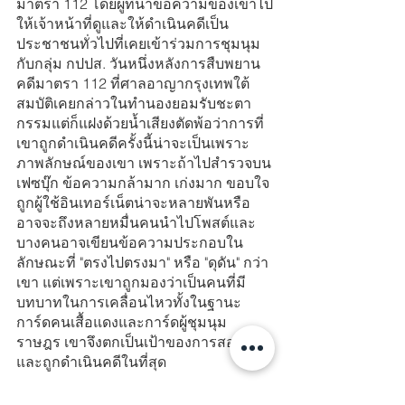
มาตรา 112 โดยผู้ที่นำข้อความของเขาไป
ให้เจ้าหน้าที่ดูและให้ดำเนินคดีเป็น
ประชาชนทั่วไปที่เคยเข้าร่วมการชุมนุม
กับกลุ่ม กปปส. วันหนึ่งหลังการสืบพยาน
คดีมาตรา 112 ที่ศาลอาญากรุงเทพใต้
สมบัติเคยกล่าวในทำนองยอมรับชะตา
กรรมแต่ก็แฝงด้วยน้ำเสียงตัดพ้อว่าการที่
เขาถูกดำเนินคดีครั้งนี้น่าจะเป็นเพราะ
ภาพลักษณ์ของเขา เพราะถ้าไปสำรวจบน
เฟซบุ๊ก ข้อความกล้ามาก เก่งมาก ขอบใจ 
ถูกผู้ใช้อินเทอร์เน็ตน่าจะหลายพันหรือ
อาจจะถึงหลายหมื่นคนนำไปโพสต์และ
บางคนอาจเขียนข้อความประกอบใน
ลักษณะที่ "ตรงไปตรงมา" หรือ "ดุดัน" กว่า
เขา แต่เพราะเขาถูกมองว่าเป็นคนที่มี
บทบาทในการเคลื่อนไหวทั้งในฐานะ
การ์ดคนเสื้อแดงและการ์ดผู้ชุมนุม
ราษฎร เขาจึงตกเป็นเป้าของการสอดส่อง
และถูกดำเนินคดีในที่สุด
⚖️ อ้างอิงจาก ศูนย์ทนายความเพื่อสิทธิ