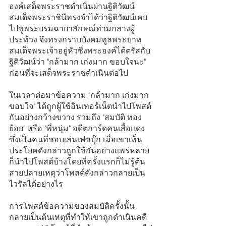
องค์เสด็จพระราชดำเนินผ่านฐิติวัฒน์ 
สมเด็จพระราชินีทรงจำได้ว่าฐิติวัฒน์เคย
ไปชูพระบรมฉายาลักษณ์ท่ามกลางผู้
ประท้วง จึงทรงกราบบังคมทูลพระบาท
สมเด็จพระเจ้าอยู่หัวซึ่งพระองค์ได้ตรัสกับ
ฐิติวัฒน์ว่า "กล้ามาก เก่งมาก ขอบใจนะ" 
ก่อนที่จะเสด็จพระราชดำเนินต่อไป 
ในเวลาต่อมาข้อความ "กล้ามาก เก่งมาก 
ขอบใจ" ได้ถูกผู้ใช้อินเทอร์เน็ตนำไปโพสต์
กันอย่างกว้างขวาง รวมถึง "สมบัติ ทอง
ย้อย" หรือ "พี่หนุ่ม" อดีตการ์ดคนเสื้อแดง
ซึ่งเป็นคนที่ชอบเล่นเฟซบุ๊ก เมื่อเขาเห็น
ประโยคดังกล่าวถูกใช้กันอย่างแพร่หลาย
ก็นำไปโพสต์บ้างโดยที่ครั้งแรกก็ไม่รู้ต้น
สายปลายเหตุว่าโพสต์ดังกล่าวกลายเป็น
ไวรัลได้อย่างไร 
การโพสต์ข้อความของสมบัติครั้งนั้น
กลายเป็นต้นเหตุที่ทำให้เขาถูกดำเนินคดี