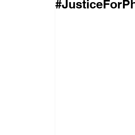
#JusticeForPh