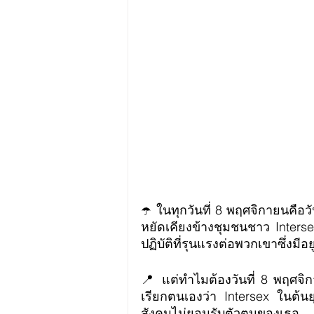
☂️ ในทุกวันที่ 8 พฤศจิกายนคือวั
หยัดเคียงข้างชุมชนชาว Inters
ปฏิบัติที่รุนแรงต่อพวกเขาซึ่งมีอ
📍 แต่ทำไมต้องวันที่ 8 พฤศจิก
เรียกตนเองว่า Intersex ในต้นย
สังคมไม่ยอมรับตัวตนของเธอ โ