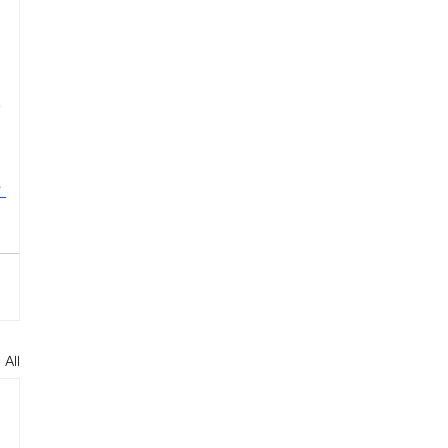
ษ
ง
ม
้
y
 All