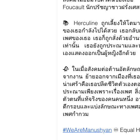
Foucault นักปรัชญาชาวฝรั่งเศสเผ
📚 Herculine ถูกเลี้ยงให้โตมาเ
ของเธอกำลังไปได้สวย เธอกลับเพิ
เพศของเธอ เธอก็ถูกสั่งด้วยอำน
เท่านั้น เธอยังถูกประณามและหยา
เองแสดงออกเป็นผู้หญิงอีกด้วย 
🥀 ในเมื่อสังคมต่อต้านอัตลัก
จากงาน ย้ายออกจากเมืองที่เธอเค
น่าเศร้าคือเธอปลิดชีวิตตัวเอ
ประณามเพียงเพราะเรื่องเพศ สิ่งห
ตัวตนที่แท้จริงของคนคนหนึ่ง 
ตีกรอบและแบ่งลักษณะทางเพศอย่า
เพศกำกวม
#WeAreManushyan
 ♾️ Equal 