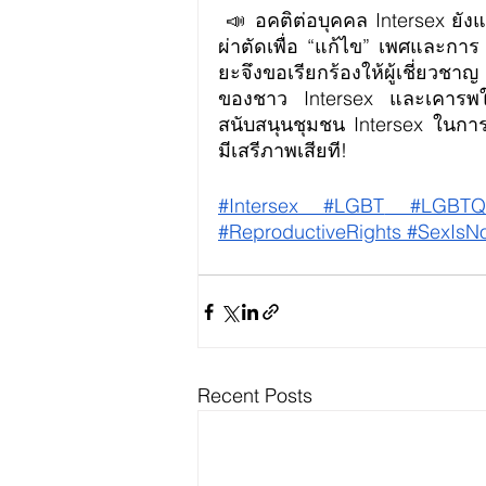
 📣 อคติต่อบุคคล Intersex ยังแพร่หลาย ทั้งในทางการแพทย์และพื้นที่อื่นๆ เห็นได้จากการ
ผ่าตัดเพื่อ “แก้ไข” เพศและการ “
ยะจึงขอเรียกร้องให้ผู้เชี่ยวชา
ของชาว Intersex และเคารพใ
สนับสนุนชุมชน Intersex ในการต่
มีเสรีภาพเสียที!
#Intersex
 #LGBT
 #LGBTQ
#ReproductiveRights
 #SexIsNo
Recent Posts