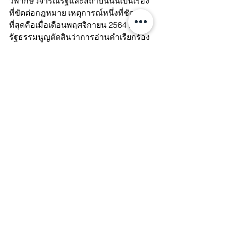
วิพากษ์วิจารณ์รัฐและสถาบันนั้นเป็นเรื่อง
ที่ขัดต่อกฎหมาย เหตุการณ์หนึ่งที่ชัดเจน
ที่สุดคือเมื่อเดือนพฤศจิกายน 2564 ศาล
รัฐธรรมนูญตัดสินว่าการอ่านคำเรียกร้อง
ปฏิรูปสถาบันกษัตริย์โดยแอคติวิสต์รุ้ง 
ไมค์ และอานนท์ นั้นมีเจตนาล้มล้างการ
ปกครองระบอบประชาธิปไตยอันมีพระ
มหากษัตริย์เป็นประมุข
📝 คำตัดสินนี้ไม่เพียงแต่จะทำให้
ประชาชนกลัวการใช้สิทธิที่พึงมีและไม่
กล้าตั้งคำถามกับสถาบัน แต่ยังอาจมีผล
ต่อการบังคับใช้มาตรา 112 หรือกฎหมาย
หมิ่นพระบรมเดชานุภาพเพื่อคุกคามนัก
เคลื่อนไหวทางการเมืองและผู้ออกความ
เห็นวิพากษ์วิจารณ์ระบบอีกด้วย
➡️ อ่านต่อในโพสต์เกี่ยวกับคำตัดสินของ
ศาลรัฐธรรมนูญเรื่องการปฏิรูปสถาบัน 