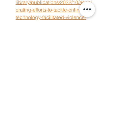
library/publications/2022/10/accel
erating-efforts-to-tackle-online-and-
technology-facilitated-violence-
against-women-and-girls
International Center for Journalists, 
The Chilling: A global study of 
online violence against women 
journalists
,
(2 พฤศจิกายน 2565), 
อ่านได้ที่:  
https://www.icfj.org/our-
work/chilling-global-study-online-
violence-against-women-
journalists
 The Economist Intelligence Unit, 
Measuring the prevalence of 
online violence against women, 
(2564), อ่านได้ที่: 
https://onlineviolencewomen.eiu.co
m
GLAAD, 
Social Media Safety 