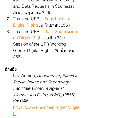
and Data Requests in Southeast 
Asia’, มิถุนายน 2565.
Thailand UPR III
 Factsheet on 
Digital Rights
, 9 กันยายน 2564 
Thailand UPR III
 Joint Submission 
on Digital Rights
 to the 39th 
Session of the UPR Working 
Group: Digital Rights, 25 มีนาคม 
2564
อ้างอิง
UN Women, 
Accelerating Efforts to 
Tackle Online and Technology 
Facilitate Violence Against 
Women and Girls (VAWG)
,
(2565), 
อ่านได้ที่: 
https://www.unwomen.org/en/digita
l-