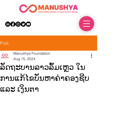
DONATE
Post
Manushya Foundation
Aug 15, 2024
ລັດຖະບານລາວລົ້ມເຫຼວ ໃນ
ການແກ້ໄຂບັນຫາຄ່າຄອງຊີບ
ແລະ ເງິນຕາ