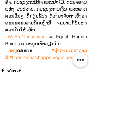
ຄ້າ, ກະຊວງກະສິກໍາ ແລະປ່າໄມ້, ທະນາຄານ
ແຫ່ງ ສປປລາວ, ກະຊວງການເງິນ ແລະພາກ
ສ່ວນອື່ນໆ ທີ່ກ່ຽວຂ້ອງ ຕ້ອງມາຈັບຕາເບິ່ງວ່າ
ຄະນະສະເພາະກິດເຫຼົ່ານີ້ ຈະມາແກ້ບັນຫາ
ສ່ວນໃດໃຫ້ເຫັນ.
#WeAreManushyan
 ∞ Equal Human 
Beings ∞ ມະນຸດເທົ່າທຽມກັນ
#ມະນ
ຸດສະຍະ 
#ຖ້າການເມືອງລາວ
ດີ
#Laos
#whatshappeninginlaos
See All
Recent Posts