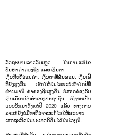
ລັດຖະບານລາວລົ້ມເຫຼວ ໃນການແກ້ໄຂ
ບັນຫາຄ່າຄອງຊີບ ແລະ ເງິນຕາ
ເງິນກີບທີ່ອ່ອນຄ່າ, ເງິນຕາທີ່ຜັນຜວນ, ເງິນເຟີ້
ທີ່ຍັງສູງຂຶ້ນ ເຮັດໃຫ້ໃນໄລຍະບໍ່ເທົ່າໃດປີທີ່
ຜ່ານມານີ້ ຄ່າຄອງຊີບສູງຂຶ້ນ ບໍ່ສອດຄ່ອງກັບ
ເງິນເດືອນຂັ້ນຕ່ຳຂອງປະຊາຊົນ, ເຖິງຈະເປັນ
ແບບນັ້ນມາຕັ້ງແຕ່ປີ 2020 ແລ້ວ ທາງການ
ລາວກໍຍັງບໍ່ມີທ່າທີວ່າຈະແກ້ໄຂໃຫ້ສະພາບ
ເສດຖະກິດໃນປະເທດດີຂຶ້ນໄດ້ໃນໄວໆນີ້.
.
ສາເຫດທີ່ສຳຄັນ ແມ່ນການຂາດດຸນສິນຄ້າ 