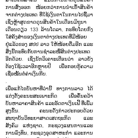
ການສົ່ງອອກ ໜ້ອຍກວ່າການນຳເຂົ້າສິນຄ້າ
ຈາກຕ່າງປະເທດ ທີ່ໃຊ້ເງິນຕາໃນການໄປຊື້ມາ 
ເຊິ່ງຫຼ້າສູດຂາດດຸນສິນຄ້າໃນເດືອນມິຖຸນາ
ເດືອນດຽວ 133 ລ້ານໂດລາ, ກະທົບໂດຍກົງ
ໃສ່ຄັງສຳຮອງເງິນຕາຕ່າງປະເທດທີ່ມີໜ້ອຍ
ຢູ່ແລ້ວຂອງ ສປປ ລາວ ໃຫ້ໜ້ອຍຕື່ມອີກ ແລະ 
ສິ່ງນີ້ກະທົບກັບການຊຳລະໜີ້ສິນຕ່າງປະເທດ
ອີກດ້ວຍ. ເຊິ່ງນັກວິເຄາະເຕືອນວ່າ ລາວຍັງ
ຕ້ອງໃຊ້ເວລາອີກຫຼາຍປີ ເພື່ອກອບກູ້ຄວາມ
ເຊື່ອໝັ້ນຕໍ່ຄ່າເງິນກີບ.
.
ເພື່ອແກ້ໄຂບັນຫາທີ່ວ່ານີ້ ທາງການລາວ ໄດ້
ແຕ່ງຕັ້ງຄະນະສະເພາະກິດ ເພື່ອຄົ້ນຄວ້າ 
ບັນຫາລາຄາສິນຄ້າ ແລະອັດຕາເງິນເຟີ້ ທີ່ເພີ້ມ
ສູງຂຶ້ນ. ຄະນະດັ່ງກ່າວປະກອບດ້ວຍ 
ສະຖາບັນວິທະຍາສາດເສດຖະກິດ ແລະ
ສັງຄົມ ແຫ່ງຊາດ, ກະຊວງແຜນການແລະ
ການລົງທຶນ, ກະຊວງອຸດສາຫະກໍາ ແລະການ