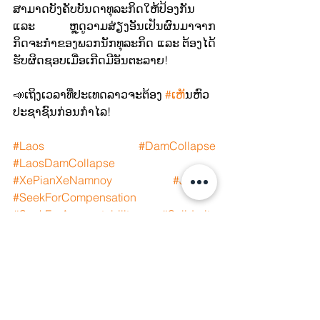
ສາມາດບັງຄັບບັນດາທຸລະກິດໃຫ້ປ້ອງກັນ 
ແລະ ຫຼຸດູວາມສ່ຽງອັນເປັນຜົນມາຈາກ
ກິດຈະກຳຂອງພວກນັກທຸລະກິດ ແລະ ຕ້ອງໄດ້
ຮັບຜິດຊອບເມື່ອເກີດມີອັນຕະລາຍ!
📣ເຖິງເວລາທີ່ປະເທດລາວຈະຕ້ອງ 
#ເຫ
ັນຫົວ
ປະຊາຊົນກ່ອນກຳໄລ! 
#Laos
#DamCollapse
#LaosDamCollapse
#XePianXeNamnoy
#Justice
#SeekForCompensation
#SeekForAccountability
#Solidarity
#WhatsHappeningInLaos
#CorporateAccountability
#ClimateJustice
#JustTransition
#PeopleOverProfit
#BizHumanRights
#HumanRights
#FreeMuay
#sustainability