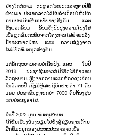
ຢ່າງໃດກໍຕາມ ຕະຫຼອດໄລຍະເວລາຫຼາຍປີທີ່
ຜ່ານມາ ປະເທດລາວໄດ້ຮັບຄຳເຕືອນໃຫ້ເຮັດ
ການປະເມີນຜົນກະທົບທາງສັງຄົມ ແລະ 
ສິ່ງແວດລ້ອມ ພ້ອມທັງປັບປຸງຄວາມໂປ່ງໃສ
ເພື່ອຫຼຸດຜົນກະທົບຈາກໂຄງການໄຟຟ້າພະລັງ
ນ້ຳຂະໜາດໃຫຍ່ ແລະ ຄວາມສ່ຽງຈາກ
ໄພພິບັດທີ່ມະນຸດສ້າງຂຶ້ນ.
ແຕ່ລັດຖະບານລາວບໍ່ເຄີຍຟັງ...ແລະ ໃນປີ 
2018 ປະຊາຊົນລາວກໍໄດ້ຊົດໄຊ້ກຳແທນ
ລັດຖະບານ. ຫຼັງຈາກການແຕກຫັກຂອງເຂື່ອນ
ໃນອັດຕະປື ເຊິ່ງມີຜູ້ເສຍຊີວິດຢ່າງຕ່ຳ 71 ຄົນ 
ແລະ ປະຊາຊົນຫຼາຍກວ່າ 7000 ຄົນຕ້ອງສູນ
ເສຍບ່ອນຢູ່ອາໄສ.
ໃນປີ 2022 ມູນນິທິມະນຸສະຍະ
ໄດ້ຍື່ນເລື່ອງຮ້ອງຮຽນໄປຍັງຜູ້ຊ່ຽວຊານດ້ານ
ສິດທິມະນຸດຂອງສະຫະປະຊາຊາດເພື່ອ