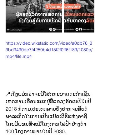
https://video.wixstatic.com/video/a0db76_0
3bd9490de7f4259b4d15f2f0ff6f189/1080p/
mp4/file.mp4
📍ເຖິງແມ່ນວ່າຈະມີໂສກກະນາດຕະກຳເຊັ່ນ
ເຫດການເຂື່ອນແຕກຢູ່ທີ່ແຂວງອັດຕະປືໃນປີ 
2018 ກໍຕາມ,ປະເທດລາວຍັງຢາກຈະສືບຕໍ່
ພາລະກິດໃນການເປັນແບັດເຕີຣີແຫ່ງອາຊີ
ໂດຍມີແຜນທີ່ຈະມີໂຄງການໄຟຟ້າຢ່າງຕ່ຳ 
100 ໂຄງການພາຍໃນປີ 2030.  