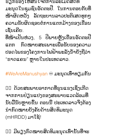
ຮຽກຮ້ອງໃຫ້ສົນໃຈຕໍ່ການລະເມີດສິດທິ
ມະນຸດໃນຊຸມຊົນອັດຕະປື. ໃນການຕອບກັບທີ່
ໜ້າຜິດຫວັງ ລັດຖະບານລາວປະຕິເສດທຸກໆ
ຄວາມຮັບຜິດຊອບຕໍ່ການແຕກມ້າງຂອງເຂື່ອນ
ເຊັ່ນເຄີຍ.
ທີ່ໜ້າເປັນຫ່ວງ, 5 ປີພາຍຫຼັງເຂື່ອນອັດຕະປື
ແຕກ ກົດໝາຍສະເພາະເພື່ອຮັບຮອງຄວາມ
ປອດໄພຂອງໂຄງການໄຟຟ້າພະລັງນ້ຳຍັງຖືວ່າ 
“ຂາດແຄນ” ຫຼາຍໃນປະເທດລາວ.
#WeAreManushyan
 ♾️ ມະນຸດເທົ່າທຽມກັນ
✊🏼ດ້ວຍສະພາບອາກາດທີ່ຮຸນແຮງເຊິ່ງເກີດ
ຈາກການປ່ຽນແປງຂອງສະພາບແວດລ້ອມທີ່
ນັບມື້ນັບຫຼາຍຂຶ້ນ ຕອນນີ້ ປະເທດລາວຈິ່ງຕ້ອງ
ນຳກົດໝາຍບັງຄັບດ້ານສິດທິມະນຸດ 
(mHRDD) ມາໃຊ້!
✊🏼ມີພຽງກົດໝາຍສິດທິມະນຸດເທົ່ານັ້ນທີ່ຈະ