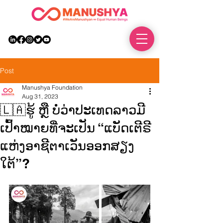
DONATE
Post
Manushya Foundation
Aug 31, 2023
🇱🇦ຮູ້ ຫຼື ບໍ່ວ່າປະເທດລາວມີ
ເປົ້າໝາຍທີ່ຈະເປັນ “ແບັດເຕີຣີ
ແຫ່ງອາຊີຕາເວັນອອກສຽງ
ໃຕ້”?