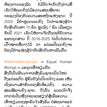
ຫ້ອງການຂອງລັດ ກໍມີຂີດຈໍາກັດດັ່ງກ່າວທີ່
ເຮັດໃຫ້ເພດຍິງບໍ່ມີຄວາມສະເໝີພາບ.
ກະຊວງປ້ອງກັນຄວາມສະຫງົບແຫ່ງຊາດ ປີ 
2022 ມີຕໍາຫຼວດເພດຍິງ ໃນຕໍາແໜ່ງຜູ້ນໍາ
ຕັດສິນບັນຫາ 70 ຄົນ ຫຼຸດລົງ 7 ຄົນ ເມື່ອທຽບ
ກັບປີ 2021 ເຮັດໃຫ້ການຈັດຕັ້ງປະຕິບັດຕາມ
ແຜນຍຸດສາດ ປີ 2016-2025 ບໍ່ເປັນໄປຕາມ
ເປົ້າໝາຍທີ່ວາງໄວ້ ວ່າ ແຕ່ລະປີເພດຍິງຈະ
ຕ້ອງມີຕໍາແໜ່ງຜູ້ນໍາຕັດສິນບັນຫາເພີ່ມຂຶ້ນ.
#WeAreManushyan
 ∞ Equal Human 
Beings ∞ ມະນຸດເທົ່າທຽມກັນ
ສິ່ງນີ້ເປັນຜົນມາຈາກສັງຄົມຊາຍເປັນໃຫຍ່
ຕັ້ງແຕ່ອະດີດ ຜູ້ຄົນຍັງບໍ່ເປີດກວ້າງ ແລະ ເຫັນ
ເຖິງຄວາມສຳຄັນຂອງສິດທິແມ່ຍິງ ຄວາມ
ສະເໝີພາບຍິງ-ຊາຍ, ດັ່ງນັ້ນ ພວກເຮົາຈຶ່ງ
ຢາກຂໍເປັນໜຶ່ງກະບອກສຽງຕໍ່ສູ້ເພື່ອຄວາມ
ເທົ່າທຽມຂອງທຸກຄົນໃນສັງຄົມ ບໍ່ສະເພາະແຕ່