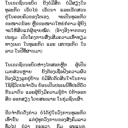
ໃນເຂດຊົນນະບົດ ຍັງບໍ່ມີສິດ ບໍ່ມີສຽງໃນ
ທຸລະກິດ ເຮັດໄຮ່ ເຮັດນາ ແລະເຮັດສວນ 
ຢູ່ໃນຄອບຄົວຂອງໂຕເອງ, ຈະເປັນທຸລະກິດ
ຂະໜາດນ້ອຍ ຫຼືຂຂະໜາດໃຫຍ່ກໍຕາມ ຜູ້ຍິງ 
ຈະໃຫ້ສິດແກ່ຜູ້ຊາຍໝົດ. (ອ້າງອີງຈາກກອງ
ປະຊຸມ ເປີດໂຄງການສົ່ງເສີມຄວາມເທົ່າທຽມ
ທາງເພດ ໃນທຸລະກິດ ແລະ ເສດຖະກິດ ໃນ
ລາວ ໃນປີທີ່ຜ່ານມາ)
ໃນເຂດຊົນນະບົດຫ່າງໄກສອກຫຼີກ ຜູ້ເປັນ
ເມຍສ່ວນຫຼາຍ ຍັງຕ້ອງເຊື່ອຟັງຄວາມຜົວ 
ຕ້ອງລ້ຽງລູກຢູ່ບ້ານ ບໍ່ມີສິດຕັດສິນໃຈໃນການ
ໃຊ້ຊີວິດປະຈໍາວັນ ຍ້ອນເປັນປະເພນີທີ່ປະຕິບັດ
ກັນມາດົນ ແລະຜູ້ຍິງມີຄວາມຮູ້ຕໍ່າ ບໍ່ກ້າອອກ
ສິດ ອອກສຽງ ໂດຍສະເພາະ ໃນກຸ່ມຊົນເຜົ່າ.
ຂີດຈໍາກັດດັ່ງກ່າວ ບໍ່ໄດ້ຢູ່ໃນວົງການທຸລະກິດ
ເທົ່ານັ້ນ ແຕ່ຢູ່ທຸກວົງການຂອງສັງຄົມລາວ
ທົ່ວໄປ ບໍ່ວ່າ ກະຊວງ, ກົມ, ຜະແນກ, 