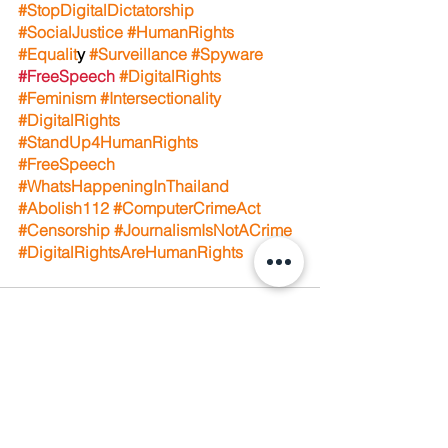
#StopDigitalDictatorship
#SocialJustice
 #HumanRights
#Equalit
y 
#Surveillance
#Spyware
#FreeSpeech
#DigitalRights
#Feminism
 #Intersectionality
#DigitalRights
#StandUp4HumanRights
#FreeSpeech
#WhatsHappeningInThailand
#Abolish112
 #ComputerCrimeAct
#Censorship
#JournalismIsNotACrime
#DigitalRightsAreHumanRights
See All
Recent Posts