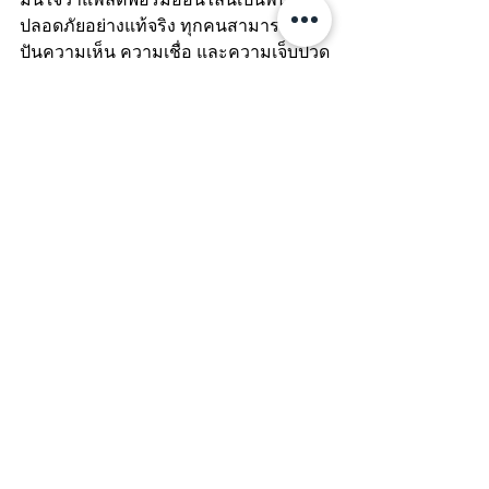
ปลอดภัยอย่างแท้จริง ทุกคนสามารถแบ่ง
ปันความเห็น ความเชื่อ และความเจ็บปวด
ของตัวเองได้โดยไม่ต้องกลัวการถูก
ละเมิด เพราะสิทธิมนุษยชนต้องสำคัญ
กว่ากำไรและเม็ดเงิน!
🗂ด้วยความร่วมมือจาก กลุ่มความร่วม
มือระดับภูมิภาคอาเซียนเพื่อ 
#หย
ุด
เผด็จการดิจิทัล (ASEAN Regional 
Coalition to 
#StopDigitalDictatorship
) 
เราได้ส่งรายงานถึงองค์กรสหประชาชาติ
ในประเด็นเรื่อง การประเมินตรวจสอบ
ด้านสิทธิมนุษยชน ความรับผิดชอบและ
ความโปร่งใสของบริษัทเทคโนโลยี 
สามารถอ่านฉบับเต็มได้ที่ 
https://www.manushyafoundation.org/jo
int-submission-on-the-application-of-
the-ungps-on-