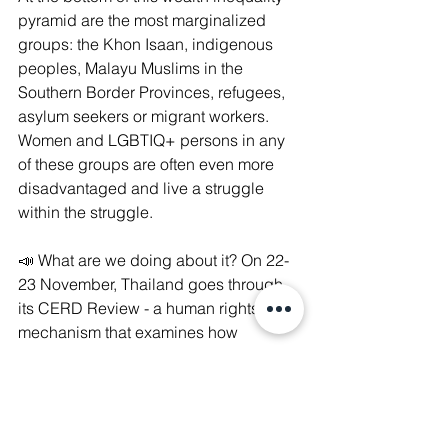
pyramid are the most marginalized 
groups: the Khon Isaan, indigenous 
peoples, Malayu Muslims in the 
Southern Border Provinces, refugees, 
asylum seekers or migrant workers. 
Women and LGBTIQ+ persons in any 
of these groups are often even more 
disadvantaged and live a struggle 
within the struggle.
📣 What are we doing about it? On 22-
23 November, Thailand goes through 
its CERD Review - a human rights 
mechanism that examines how 
Thailand is fulfilling its obligations 
concerning the International 
Convention on the Elimination of Racial 
Discrimination (ICERD). On this 