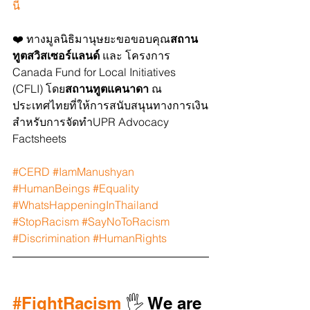
นี่
❤️ ทางมูลนิธิมานุษยะขอขอบคุณ
สถาน
ทูตสวิสเซอร์แลนด์
 และ โครงการ 
Canada Fund for Local Initiatives 
(CFLI) โดย
สถานทูตแคนาดา
 ณ 
ประเทศไทยที่ให้การสนับสนุนทางการเงิน
สำหรับการจัดทำUPR Advocacy 
Factsheets 
#CERD
#IamManushyan
#HumanBeings
#Equality
#WhatsHappeningInThailand
#StopRacism
#SayNoToRacism
#Discrimination
#HumanRights
#FightRacism
 🖐️ We are 