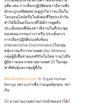
ประเด็นอื่นๆที่ไม่ได้รับความสนใจนักใน
อดีต เช่น การเลือกปฏิบัติต่อชาวอีสานซึ่ง
มักจะถูกเหยียดหยามดูถูกไม่ว่าจะเป็นใน
โลกออนไลน์หรือในสังคมชีวิตประจำวัน 
ทำให้นี่เป็นครั้งแรกที่ได้มีการพูดถึง
ประเด็นของพี่น้องชาวอีสานในที่ประชุม
ของคณะกรรมการฯ หรือ ประเด็นการ
การเลือกปฏิบัติแบบทับซ้อน 
(Intersectional Discrimination)ในกลุ่ม
พนักงานบริการทางเพศ (Sex Workers) 
กลุ่มผู้มีเชื้อสายแอฟริกันในไทย รวมไปถึง
ผู้มีความหลากหลายทางเพศ 🏳️‍🌈 ในกลุ่ม
ชาติพันธุ์และกลุ่มผู้ลี้ภัย
#WeAreManushyan
 ♾️  Equal Human 
Beings เพราะเราเชื่อว่ามนุษย์ทุกคน ‘เท่า
กัน’
👉🏼 อ่านรายงานสถานการณ์ฯของเราได้
ที่