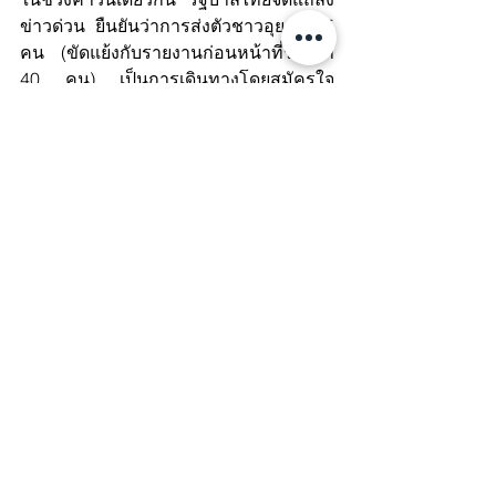
ข่าวด่วน ยืนยันว่าการส่งตัวชาวอุยกูร์ 45 
คน (ขัดแย้งกับรายงานก่อนหน้าที่ระบุว่า 
40 คน) เป็นการเดินทางโดยสมัครใจ 
ไม่ใช่การบังคับ และยึดหลักกฎหมาย
สากล รวมถึง พ.ร.บ.ป้องกันและปราบ
ปรามการทรมานและการบังคับบุคคลให้
สูญหาย
UNHCR ประณามไทย เหตุละเมิด
หลักการห้ามส่งกลับ
สำนักงานข้าหลวงใหญ่ผู้ลี้ภัยแห่ง
สหประชาชาติ (UNHCR) ออก
แถลงการณ์แสดงความเสียใจอย่างยิ่งต่อ
การตัดสินใจของไทย โดยระบุว่าชาวอุ
ยกูร์ที่ถูกกักตัวมานานกว่า 10 ปีเคยแสดง
ความกังวลและหวาดกลัวต่อการถูกส่ง
กลับจีนมาโดยตลอด อีกทั้ง UNHCR ได้
พยายามขอสิทธิ์เข้าถึงกลุ่มบุคคลเหล่านี้ 