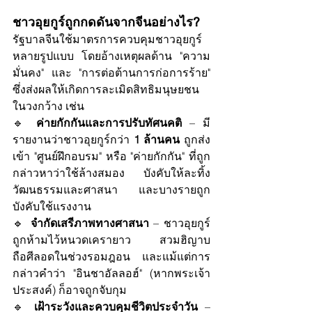
ชาวอุยกูร์ถูกกดดันจากจีนอย่างไร?
รัฐบาลจีนใช้มาตรการควบคุมชาวอุยกูร์
หลายรูปแบบ โดยอ้างเหตุผลด้าน "ความ
มั่นคง" และ "การต่อต้านการก่อการร้าย" 
ซึ่งส่งผลให้เกิดการละเมิดสิทธิมนุษยชน
ในวงกว้าง เช่น
🔹 
ค่ายกักกันและการปรับทัศนคติ
 – มี
รายงานว่าชาวอุยกูร์กว่า 
1 ล้านคน
 ถูกส่ง
เข้า "ศูนย์ฝึกอบรม" หรือ "ค่ายกักกัน" ที่ถูก
กล่าวหาว่าใช้ล้างสมอง บังคับให้ละทิ้ง
วัฒนธรรมและศาสนา และบางรายถูก
บังคับใช้แรงงาน
🔹 
จำกัดเสรีภาพทางศาสนา
 – ชาวอุยกูร์
ถูกห้ามไว้หนวดเครายาว สวมฮิญาบ 
ถือศีลอดในช่วงรอมฎอน และแม้แต่การ
กล่าวคำว่า "อินชาอัลลอฮ์" (หากพระเจ้า
ประสงค์) ก็อาจถูกจับกุม
🔹 
เฝ้าระวังและควบคุมชีวิตประจำวัน
 – 