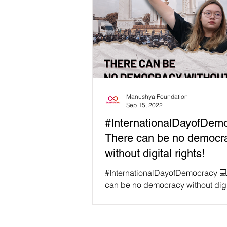
Manushya Foundation
Sep 15, 2022
#InternationalDayofDem
There can be no democr
without digital rights!
#InternationalDayofDemocracy 
can be no democracy without digit
🗓 Every year on September 15, w
International...