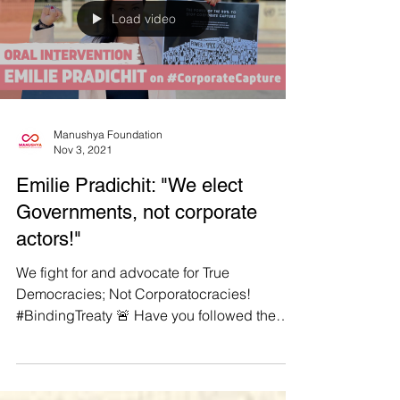
Load video
Manushya Foundation
Nov 3, 2021
Emilie Pradichit: "We elect
Governments, not corporate
actors!"
We fight for and advocate for True
Democracies; Not Corporatocracies!
#BindingTreaty 🚨 Have you followed the
negotiations of the very...