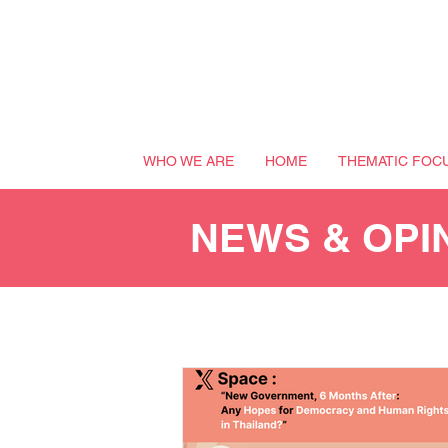
WHO WE ARE
HOME
THEMATIC FOC
NEWS & OPI