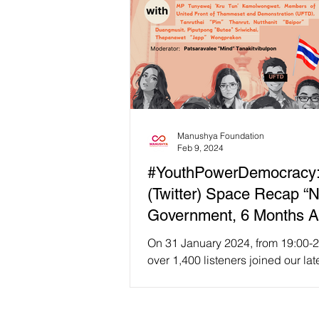
Manushya Foundation
Feb 9, 2024
#YouthPowerDemocracy
(Twitter) Space Recap “
Government, 6 Months Af
Any Hopes for Democrac
On 31 January 2024, from 19:00-2
Human Rights in Thailan
over 1,400 listeners joined our lat
(Twitter) Space session, titled "N
🇹🇭
Government, 6...