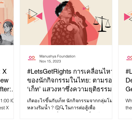
Manushya Foundation
Nov 15, 2023
: X
#LetsGetRights การเคลื่อนไหว
#L
New
ของนักกิจกรรมในไทย: ตามรอย
De
ter:
‘เก็ท’ แสวงหาซึ่งความยุติธรรม!
Ge
y and
Ju
1:00 ICT,
เกิดอะไรขึ้นกับเก็ท นักกิจกรรมจากกลุ่มโมก
Wh
d?”
est X
หลวงริมน้ำ ? 🤔🔍 ในการต่อสู้เพื่อ
th
ew
ประชาธิปไตยที่แสนยาวนาน ‘เก็ท’ โสภณ สุร
gro
ฤทธิ์ธำรง...
de