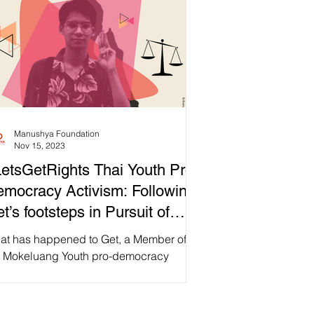
Manushya Foundation
Nov 15, 2023
etsGetRights Thai Youth Pro-
mocracy Activism: Following
t’s footsteps in Pursuit of
stice!
at has happened to Get, a Member of
e Mokeluang Youth pro-democracy
up? 🤔🔍 In his ongoing struggle for
mocracy, Sophon "Get"...