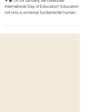
Every human being has the right
to education!
👩‍🎓 On 24 January, we celebrate
International Day of Education! Education is
not only a universal fundamental human
right, but also a...