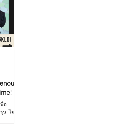
genous
ime!
ื่อ
ษ’ ไม่ใช่
จำการ