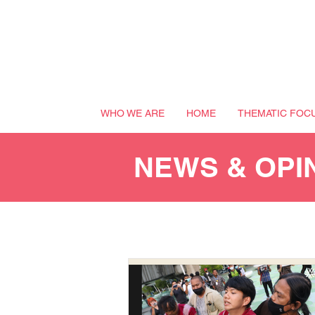
WHO WE ARE
HOME
THEMATIC FOC
NEWS & OPI