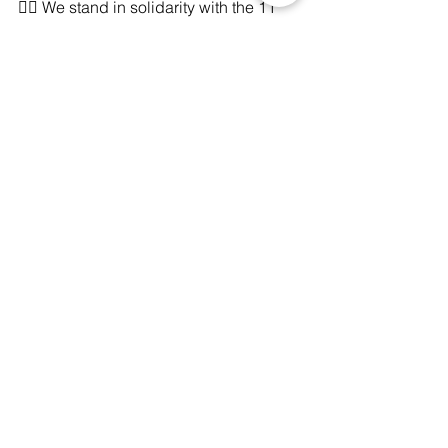
✊🏼 We stand in solidarity with the 11 
#SaveBangkloi
 activists charged, 
including: 
Chamnong Nuphan, Chair of the P-
Move Executive Committee
Phonphinan Chotwiriyanon, 
Northern Peasant Federation 
(NPF) member
Pachara Kamchamnan, Save 
Bang Kloi Coaliation activist
Chan Tonnamphet, Bang Kloi 
community member
Wittawat Tepsong, activist from the 
Andaman Seafaring Ethnic People 
and a member of the Community 
Network for Social and Political 
Reform
Nuken Inthachan, Four Regions 