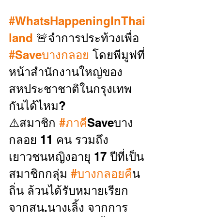
#WhatsHappeningInThai
land
 🚨จำการประท้วงเพื่อ 
#Saveบางกลอย
 โดยพีมูฟที่
หน้าสำนักงานใหญ่ของ
สหประชาชาติในกรุงเทพ
กันได้ไหม?
⚠️สมาชิก 
#ภาค
ีSaveบาง
กลอย 11 คน รวมถึง
เยาวชนหญิงอายุ 17 ปีที่เป็น
สมาชิกกลุ่ม 
#บางกลอยค
ืน
ถิ่น ล้วนได้รับหมายเรียก
จากสน.นางเลิ้ง จากการ