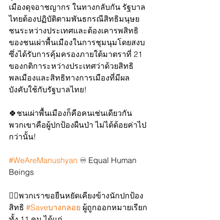
เมืองดุจอาชญากร ในทางกลับกัน รัฐบาล
ไทยต้องปฏิบัติตามพันธกรณีสิทธิมนุษย
ชนระหว่างประเทศและต้องเคารพสิทธิ
ของชนเผ่าพื้นเมืองในการชุมนุมโดยสงบ
ซึ่งได้รับการคุ้มครองภายใต้มาตราที่ 21 
ของกติการะหว่างประเทศว่าด้วยสิทธิ
พลเมืองและสิทธิทางการเมืองที่มีผล
บังคับใช้กับรัฐบาลไทย!
🍀ชนเผ่าพื้นเมืองก็คือคนเช่นเดียวกัน 
พวกเขาคือผู้ปกป้องผืนป่า ไม่ได้ด้อยค่าไป
กว่านั้น!
#WeAreManushyan
 ♾ Equal Human 
Beings 
✊🏼พวกเราขอยืนหยัดเคียงข้างนักปกป้อง
สิทธิ 
#Saveบางกลอย
 ผู้ถูกออกหมายเรียก
ทั้ง 11 คน ได้แก่