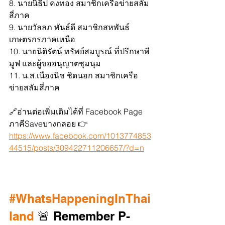
8. นายนิธิป คงทอง สมาชิกเครือข่ายสลัม
สี่ภาค
9. นายวัลลภ พันธ์ดี สมาชิกสหพันธ์
เกษตรกรภาคเหนือ
10. นายนิติรัตน์ ทรัพย์สมบูรณ์ ที่ปรึกษาพี
มูฟ และผู้ขออนุญาตชุมนุม
11. น.ส.เนืองนิช ชิดนอก สมาชิกเครือ
ข่ายสลัมสี่ภาค
🔗อ่านต่อเพิ่มเติมได้ที่ Facebook Page 
ภาคีSaveบางกลอย 👉
https://www.facebook.com/1013774853
44515/posts/309422711206657/?d=n
#WhatsHappeningInThai
land
 🚨 Remember P-