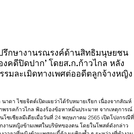
ี่ปรึกษางานรณรงค์ด้านสิทธิมนุษยชน 
ฟ้องคดีปิดปาก’ โดยส.ก.ก้าวไกล หลัง
รมละเมิดทางเพศต่ออดีตลูกจ้างหญิง
นมา นาดา ไชยจิตต์เปิดเผยว่าได้รับหมายเรียก เนื่องจากสัณห์
ากพรรคก้าวไกล ฟ้องร้องข้อหาหมิ่นประมาท จากเหตุการณ์
โซเชียลมีเดียเมื่อวันที่ 24 พฤษภาคม 2565 เปิดโปงกรณีที่
พนักงานหญิงข้ามเพศในบริษัทของตน โดยในโพสต์ดังกล่าว 
วาจาที่หญิงข้ามเพศคนนี้ต้องเผชิญซ้ำ ๆ ระหว่างที่ทำงาน