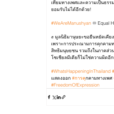
เทียมทางเพศและความเป็นธรรมในที
ยอมรับไม่ได้อีกด้วย! 
#WeAreManushyan
 ♾ Equal 
✊ มูลนิธิมานุษยะขอยืนหยัดเคีย
เพราะการประณามการคุกคามทางเ
สิทธิมนุษยชน รวมถึงในภาคส่วน
โซเชียลมีเดียก็ไม่ใช่ความผิดอีก
#WhatsHappeningInThailand
แสดงออก 
#การค
ุกคามทางเพศ 
#FreedomOfExpression