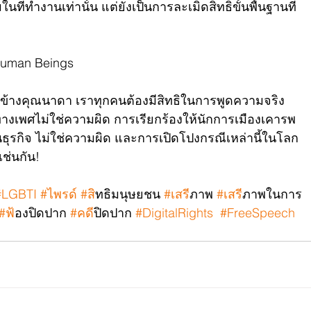
่ทำงานเท่านั้น แต่ยังเป็นการละเมิดสิทธิขั้นพื้นฐานที่
Human Beings
งข้างคุณนาดา เราทุกคนต้องมีสิทธิในการพูดความจริง 
พศไม่ใช่ความผิด การเรียกร้องให้นักการเมืองเคารพ
ธุรกิจ ไม่ใช่ความผิด และการเปิดโปงกรณีเหล่านี้ในโลก
เช่นกัน!
#LGBTI
#ไพรด
์ 
#ส
ิทธิมนุษยชน 
#เสร
ีภาพ 
#เสร
ีภาพในการ
#ฟ
้องปิดปาก 
#คด
ีปิดปาก 
#DigitalRights
#FreeSpeech