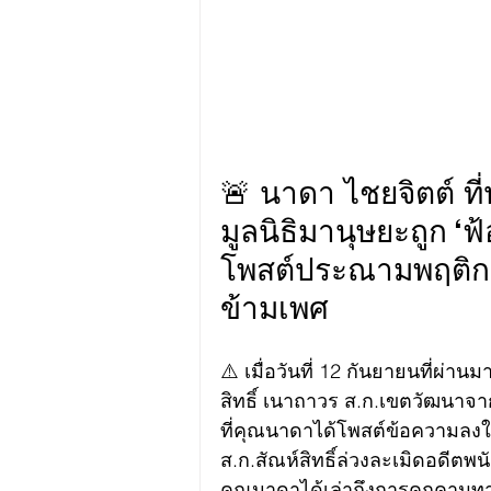
🚨 นาดา ไชยจิตต์ ท
มูลนิธิมานุษยะถูก ‘
โพสต์ประณามพฤติกร
ข้ามเพศ
⚠️ เมื่อวันที่ 12 กันยายนที่ผ่า
สิทธิ์ เนาถาวร ส.ก.เขตวัฒนาจ
ที่คุณนาดาได้โพสต์ข้อความลงใน
ส.ก.สัณห์สิทธิ์ล่วงละเมิดอดีต
คุณนาดาได้เล่าถึงการคุกคามทาง