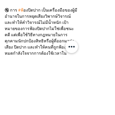
🔇 การ 
#ฟ
้องปิดปาก เป็นเครื่องมือของผู้มี
อำนาจในการหยุดเสียงวิพากษ์วิจารณ์
และทำให้คำวิจารณ์ไม่มีน้ำหนัก เป้า
หมายของการฟ้องปิดปากไม่ใช่เพื่อชนะ
คดี แต่เพื่อใช้วิธีทางกฎหมายในการ
คุกคามนักปกป้องสิทธิหรือผู้ที่ออกมาส่ง
เสียง ปิดปาก และทำให้คนที่ถูกฟ้องรู้สึก
หมดกำลังใจจากการต้องใช้เวลาใน
กระบวนการทางกฎหมาย เสียค่าใช้จ่าย
ในการต่อสู้คดี และแบกรับภาระทางจิตใจ
#WeAreManushyan
  Equal Human 
Beings
✊ มูลนิธิมานุษยะขอยืนหยัดประณามการ
ฟ้องปิดปากทุกรูปแบบ และขอเรียกร้องให้
รัฐบาลไทยยกเลิกโทษทางอาญาในคดี
หมิ่นประมาท รวมถึงต้องออกกฎหมาย