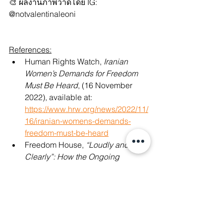
🎨 ผลงานภาพวาดโดย IG: 
@notvalentinaleoni
References:
Human Rights Watch, 
Iranian 
Women’s Demands for Freedom 
Must Be Heard
, (16 November 
2022), available at: 
https://www.hrw.org/news/2022/11/
16/iranian-womens-demands-
freedom-must-be-heard
Freedom House, 
“Loudly and 
Clearly”: How the Ongoing 
Protests in Iran Are a Part of a 
Historic Women’s Rights 
Movement and Quest for Freedom
, 
(2 October 2022), available at: 
https://freedomhouse.org/article/ho