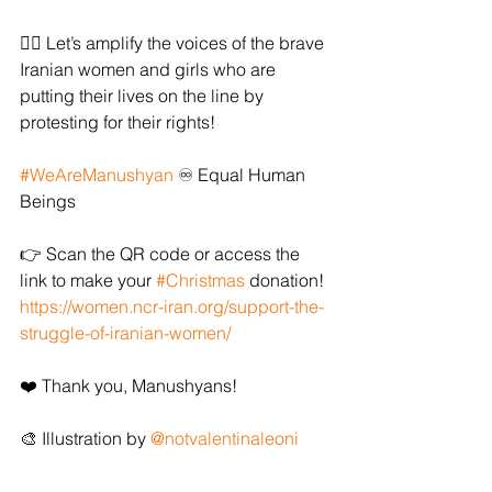
✊🏻 Let’s amplify the voices of the brave 
Iranian women and girls who are 
putting their lives on the line by 
protesting for their rights!
#WeAreManushyan
 ♾ Equal Human 
Beings
👉 Scan the QR code or access the 
link to make your 
#Christmas
 donation! 
https://women.ncr-iran.org/support-the-
struggle-of-iranian-women/
❤️ Thank you, Manushyans!
🎨 Illustration by 
@notvalentinaleoni