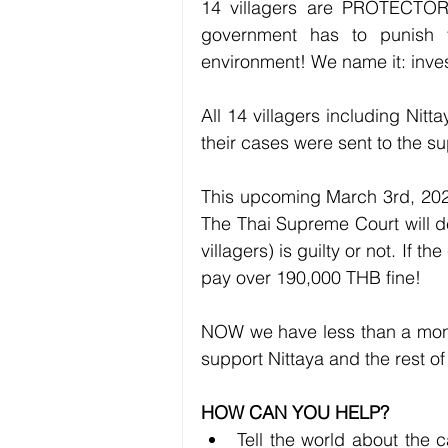
14 villagers are PROTECTORS 
government has to punish th
environment! We name it: inve
All 14 villagers including Nit
their cases were sent to the s
This upcoming March 3rd, 2021 
The Thai Supreme Court will de
villagers) is guilty or not. If th
pay over 190,000 THB fine!
NOW we have less than a month 
support Nittaya and the rest of
HOW CAN YOU HELP?
Tell the world about the 