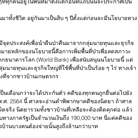
ั้งๆที่ทุกคนอยู่ในพื้นที่มาตั้งแต่ก่อนที่แถบนั้นจะประกาศเป็น
ี้กันมาทั้งชีวิต อยู่กันมาเป็นสิบ ๆ ปีตั้งแต่ก่อนจะมีนโยบายทวง
ามีจุดประสงค์เพื่อนำผืนป่าคืนมาจากกลุ่มนายทุนและธุรกิจ
ป้าหมายหลักของนโยบายนี้คือการเพิ่มพื้นที่ป่าเพื่อลดสภาวะ
นจากธนาคารโลก (World Bank) เพื่อสนับสนุนนโยบายนี้ แต่
่มนายทุนและธุรกิจใหญ่ที่ใช้พื้นที่ป่าเป็นร้อย ๆ ไร่ ทางเจ้า
ทวงที่จากชาวบ้านเกษตรกร
เป็นเดือนกว่าจะได้ประกันตัว คดีของทุกคนถูกยื่นต่อไปยัง
 พ.ศ. 2564 นี้ ศาลจะอ่านคำพิพากษาคดีของนิตยา ถ้าศาล
ดจริง นิตยารวมทั้งชาวบ้านที่เหลือจะต้องติดคุกต่อ แล้ว
กับทางภาครัฐเป็นจำนวนเงินถึง 190,000 บาท นี่แค่คดีของ
าวบ้านบางคนต้องจ่ายนั้นสูงถึงล้านกว่าบาท