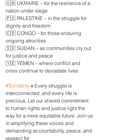
🇺🇦 UKRAINE – for the resilience of a 
nation under siege
🇵🇸 PALESTINE – in the struggle for 
dignity and freedom
🇨🇩 CONGO – for those enduring 
ongoing atrocities
🇸🇩 SUDAN – as communities cry out 
for justice and peace
🇾🇪 YEMEN – where conflict and 
crisis continue to devastate lives
#Solidarity
 ✊ Every struggle is 
interconnected, and every life is 
precious. Let our shared commitment 
to human rights and justice light the 
way for a more equitable future. Join us 
in amplifying these voices and 
demanding accountability, peace, and 
respect for 