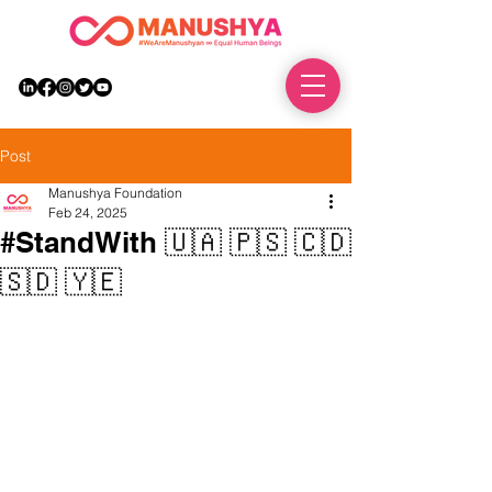
DONATE
Post
Manushya Foundation
Feb 24, 2025
#StandWith 🇺🇦 🇵🇸 🇨🇩
🇸🇩 🇾🇪