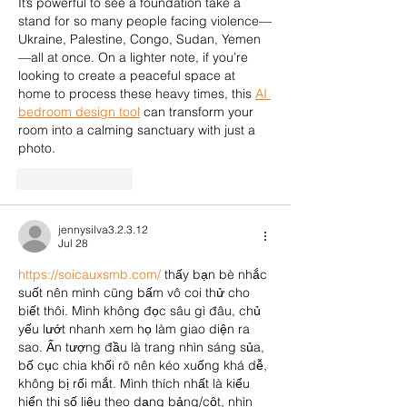
It’s powerful to see a foundation take a 
stand for so many people facing violence—
Ukraine, Palestine, Congo, Sudan, Yemen
—all at once. On a lighter note, if you’re 
looking to create a peaceful space at 
home to process these heavy times, this 
AI 
bedroom design tool
 can transform your 
room into a calming sanctuary with just a 
photo.
Like
Reply
jennysilva3.2.3.12
Jul 28
https://soicauxsmb.com/
 thấy bạn bè nhắc 
suốt nên mình cũng bấm vô coi thử cho 
biết thôi. Mình không đọc sâu gì đâu, chủ 
yếu lướt nhanh xem họ làm giao diện ra 
sao. Ấn tượng đầu là trang nhìn sáng sủa, 
bố cục chia khối rõ nên kéo xuống khá dễ, 
không bị rối mắt. Mình thích nhất là kiểu 
hiển thị số liệu theo dạng bảng/cột, nhìn 