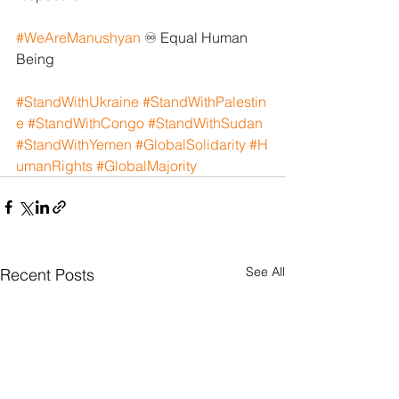
#WeAreManushyan
 ♾️ Equal Human 
Being
#StandWithUkraine
#StandWithPalestin
e
#StandWithCongo
#StandWithSudan
#StandWithYemen
#GlobalSolidarity
#H
umanRights
#GlobalMajority
See All
Recent Posts