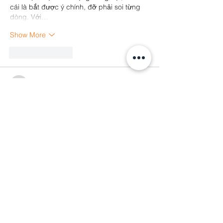
cái là bắt được ý chính, đỡ phải soi từng 
dòng. Với…
Show More
Like
Reply
elsiebre.we.r1.6.921
Jun 18
sunwin
 mình thấy mấy đứa bạn hay nhắc 
nên cũng bấm vào coi thử cho biết thôi. 
Không phải kiểu ngồi nghiên cứu gì đâu, 
chủ yếu xem giao diện có dễ dùng không. 
Vào cái là thấy trang nhìn khá thoáng, chữ 
nghĩa và mấy phần thông tin được chia ra 
rõ ràng nên mắt không bị rối. Mình thích 
nhất là cách họ gom nội dung theo từng 
khối, nhìn lướt qua là biết phần nào là 
phần…
Show More