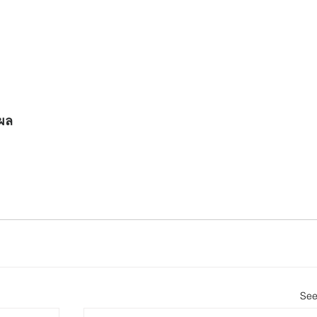
์ผล
See