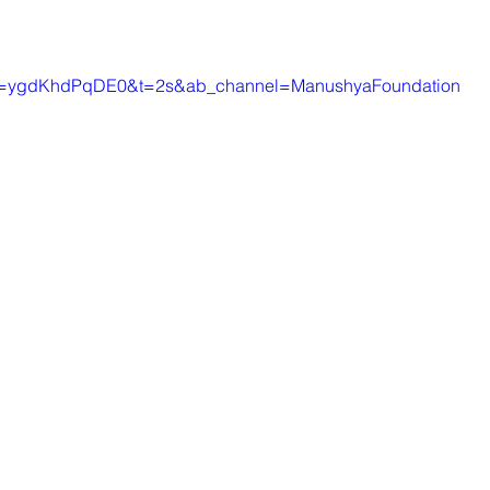
h?v=ygdKhdPqDE0&t=2s&ab_channel=ManushyaFoundation