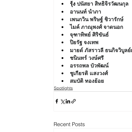
รุ้ง 
ปนัสยา สิทธิจิรวัฒนกุล
อานนท์ นำภา
เพนกวิน พริษฐ์ ชิวารักษ์
ไมค์ ภาณุพงศ์ จาดนอก
จุฑาทิพย์ ศิริขันธ์
ปิยรัฐ จงเทพ
มายด์ ภัสราวลี ธนกิจวิบูลย
ชนินทร์ วงษ์ศรี
อรรถพล บัวพัฒน์
ชูเกียรติ แสงวงศ์
สมบัติ ทองย้อย
Spotlights
Recent Posts