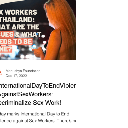
Manushya Foundation
Dec 17, 2022
nternationalDayToEndViolenc
gainstSexWorkers:
criminalize Sex Work!
day marks International Day to End
olence against Sex Workers. There’s no
ter time to stress that protection of sex