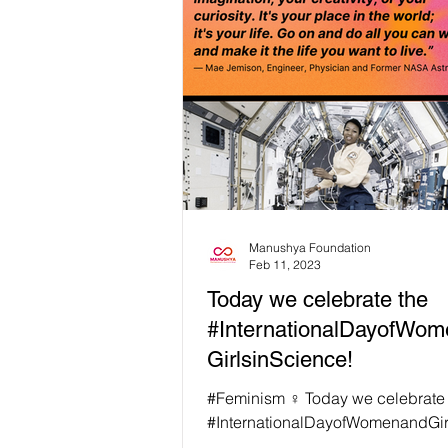
Manushya Foundation
Feb 11, 2023
Today we celebrate the
#InternationalDayofWo
GirlsinScience!
#Feminism ♀️ Today we celebrate
#InternationalDayofWomenandGir
ce! 👩🏾‍🔬🧪 👩🏿 Mae Jemison is 