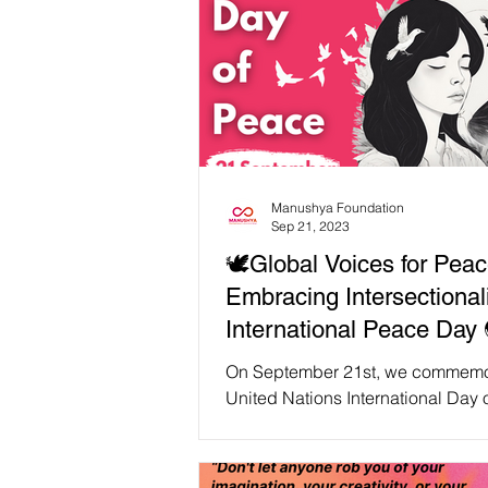
Manushya Foundation
Sep 21, 2023
🕊️Global Voices for Peac
Embracing Intersectional
International Peace Day 
On September 21st, we commemo
United Nations International Day 
emphasizing the imperative of e
more inclusive...