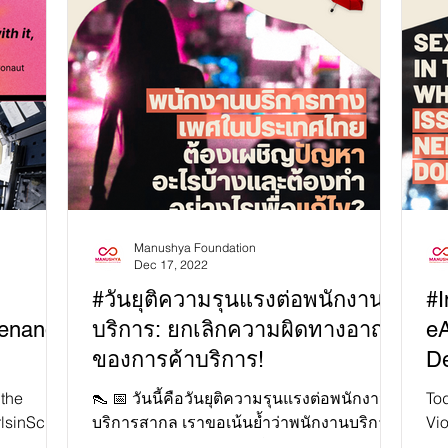
Manushya Foundation
Dec 17, 2022
#วันยุติความรุนแรงต่อพนักงาน
#I
menand
บริการ: ยกเลิกความผิดทางอาญา
eA
ของการค้าบริการ!
De
 the
👠 📅 วันนี้คือวันยุติความรุนแรงต่อพนักงาน
To
lsinScien
บริการสากล เราขอเน้นย้ำว่าพนักงานบริการ
Vi
a doctor,
จะปลอดภัยและเท่าเทียมได้ รัฐต้องยกเลิก
bet