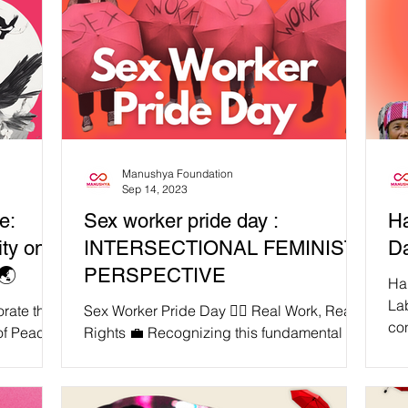
Manushya Foundation
Sep 14, 2023
e:
Sex worker pride day :
Ha
ity on
INTERSECTIONAL FEMINIST
Da
🌏
PERSPECTIVE
Ha
La
rate the
Sex Worker Pride Day 🏳️‍🌈 Real Work, Real
con
of Peace,
Rights 💼 Recognizing this fundamental
rem
mbracing a
truth is the first step in dismantling the...