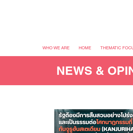
WHO WE ARE
HOME
THEMATIC FOC
NEWS & OPI