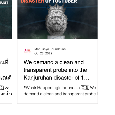
Manushya Foundation
Oct 28, 2022
นที่
We demand a clean and
transparent probe into the
เตเดีย
Kanjuruhan disaster of 1
October!
🇩 เรา
#WhatsHappeningInIndonesia 🇮🇩 We
และเป็น
demand a clean and transparent probe into
เตเดียม
the Kanjuruhan disaster of 1 October! ⚽️
The football match...