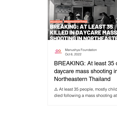
Manushya Foundation
Oct 6, 2022
BREAKING: At least 35 
daycare mass shooting i
Northeastern Thailand
⚠️ At least 35 people, mostly chil
died following a mass shooting at
childcare center in Nong Bau L
province, Thailand....