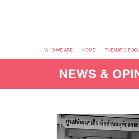
WHO WE ARE
HOME
THEMATIC FOC
NEWS & OPI