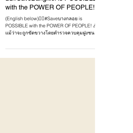
✊🏻#SaveBangkloi is POSSIBLE
with the POWER OF PEOPLE!
(English below)✊🏻#Saveบางกลอย is
POSSIBLE with the POWER OF PEOPLE! 🎉
เเม้ว่าจะถูกขัดขวางโดยตำรวจควบคุมฝูงชน
ภาคี #Saveบางกลอย...