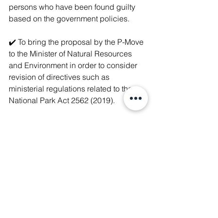
persons who have been found guilty 
based on the government policies.
✔️ To bring the proposal by the P-Move 
to the Minister of Natural Resources 
and Environment in order to consider 
revision of directives such as 
ministerial regulations related to the 
National Park Act 2562 (2019).
✔️ Assign a subcommittee to resolve 
the issue of lacking residential areas, 
arable land, and spiritual spaces of the 
indigenous Karen community.
✔️ Prepare a draft of an order 
establishing a committee to work with 
P-Move that would push for the revival 
of the way of life of the indigenous 