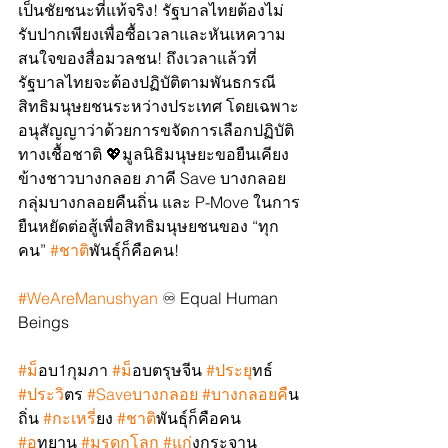
เป็นชัยชนะที่แท้จริง! รัฐบาลไทยต้องไม่
รับปากเพียงเพื่อซื้อเวลาและหันเหความ
สนใจของสื่อมวลชน! ถึงเวลาแล้วที่
รัฐบาลไทยจะต้องปฏิบัติตามพันธกรณี
สิทธิมนุษยชนระหว่างประเทศ โดยเฉพาะ
อนุสัญญาว่าด้วยการขจัดการเลือกปฏิบัติ
ทางเชื้อชาติ 💖มูลนิธิมนุษยะขอยืนเคียง
ข้างชาวบางกลอย ภาคี Save บางกลอย 
กลุ่มบางกลอยคืนถิ่น และ P-Move ในการ
ยืนหยัดต่อสู้เพื่อสิทธิมนุษยชนของ “ทุก
คน” 
#ชาต
ิพันธุ์ก็คือคน!
#WeAreManushyan
 ♾️ Equal Human 
Beings
#ม
็อบ1กุมภา 
#ม
็อบตรุษจีน 
#ประย
ุทธ์ 
#ประว
ิตร 
#Saveบางกลอย
#บางกลอยค
ืน
ถิ่น 
#กะเหร
ี่ยง 
#ชาต
ิพันธุ์ก็คือคน 
#อ
ุทยาน 
#มรดกโลก
#แก
่งกระจาน 