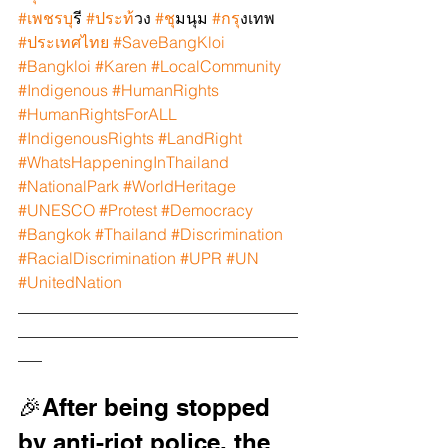
#เพชรบ
ุรี 
#ประท
้วง 
#ช
ุมนุม 
#กร
ุงเทพ 
#ประเทศไทย
#SaveBangKloi
#Bangkloi
#Karen
#LocalCommunity
#Indigenous
#HumanRights
#HumanRightsForALL
#IndigenousRights
#LandRight
#WhatsHappeningInThailand
#NationalPark
#WorldHeritage
#UNESCO
#Protest
#Democracy
#Bangkok
#Thailand
#Discrimination
#RacialDiscrimination
#UPR
#UN
#UnitedNation
___________________________________
___________________________________
___
🎉After being stopped 
by anti-riot police, the 