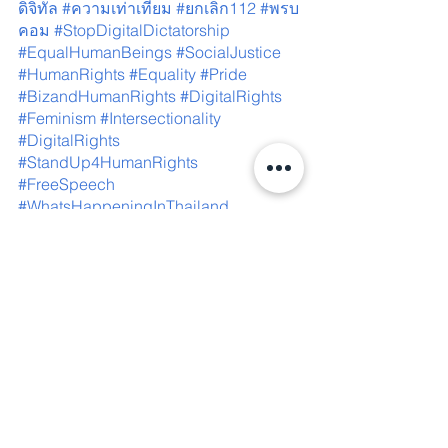
ดิจิทัล 
#ความเท
่าเทียม 
#ยกเล
ิก112 
#พรบ
คอม
 #StopDigitalDictatorship
#EqualHumanBeings
 #SocialJustice
#HumanRights
 #Equality
 #Pride
#BizandHumanRights
 #DigitalRights
#Feminism
 #Intersectionality
#DigitalRights
#StandUp4HumanRights
#FreeSpeech
#WhatsHappeningInThailand
#Abolish112
 #ComputerCrimeAct
See All
Recent Posts