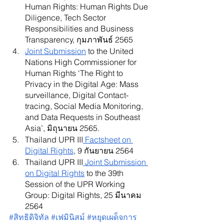
Human Rights: Human Rights Due 
Diligence, Tech Sector 
Responsibilities and Business 
Transparency, กุมภาพันธ์ 2565
Joint Submission
 to the United 
Nations High Commissioner for 
Human Rights ‘The Right to 
Privacy in the Digital Age: Mass 
surveillance, Digital Contact-
tracing, Social Media Monitoring, 
and Data Requests in Southeast 
Asia’, มิถุนายน 2565.
Thailand UPR III
 Factsheet on 
Digital Rights
, 9 กันยายน 2564
Thailand UPR III
 Joint Submission 
on Digital Rights
 to the 39th 
Session of the UPR Working 
Group: Digital Rights, 25 มีนาคม 
2564
#ส
ิทธิดิจิทัล 
#เฟม
ินิสม์ 
#หย
ุดเผด็จการ