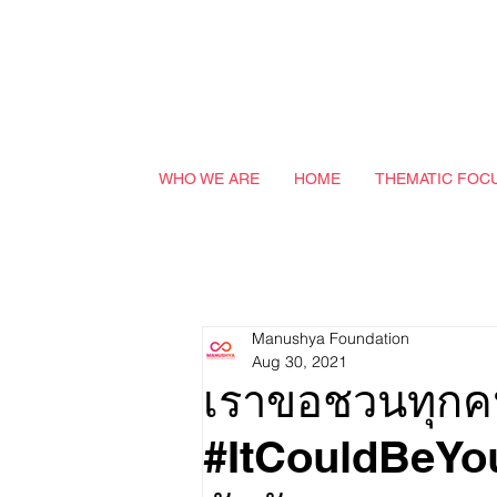
WHO WE ARE
HOME
THEMATIC FOC
Manushya Foundation
Aug 30, 2021
เราขอชวนทุก
#ItCouldBeYou เ