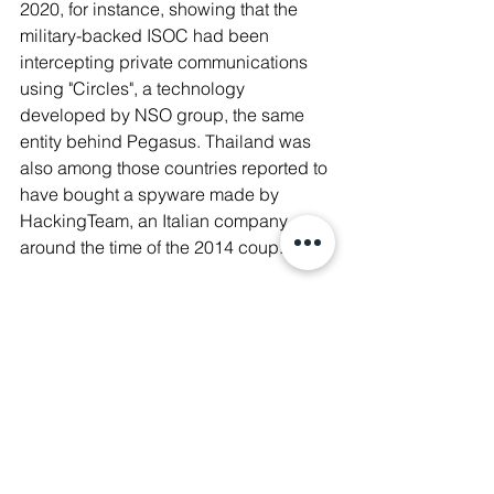
2020, for instance, showing that the 
military-backed ISOC had been 
intercepting private communications 
using "Circles", a technology 
developed by NSO group, the same 
entity behind Pegasus. Thailand was 
also among those countries reported to 
have bought a spyware made by 
HackingTeam, an Italian company, 
around the time of the 2014 coup. 
The use of Pegasus by some 
government departments was admitted 
by the DES Minister during the no-
confidence debate early this week.
Targeted surveillance is a form of 
harassment. It not only affects activists 
psychologically, but will create a 