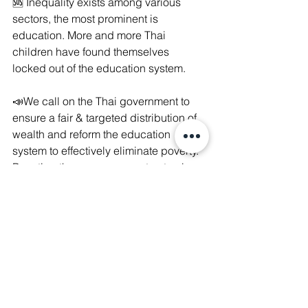
🆘 Inequality exists among various 
sectors, the most prominent is 
education. More and more Thai 
children have found themselves 
locked out of the education system.
📣We call on the Thai government to 
ensure a fair & targeted distribution of 
wealth and reform the education 
system to effectively eliminate poverty. 
Boosting the economy must not only 
profit the 1% of the population!
#EndPoverty
 in Thailand and 
#RightToEducation
 for all.
Sources:
https://borgenproject.org/facts-about-
poverty-in-thailand/