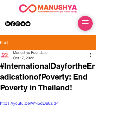
DONATE
Post
Manushya Foundation
Oct 17, 2022
#InternationalDayfortheEr
adicationofPoverty: End
Poverty in Thailand!
https://youtu.be/WN5dDe8zld4