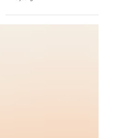
𝐧𝐨𝐭 𝐢𝐧 𝐞𝐝𝐮𝐜𝐚𝐭𝐢𝐨𝐧, 𝐞𝐦𝐩𝐥𝐨𝐲𝐦𝐞𝐧𝐭, 𝐨𝐫 𝐭𝐫𝐚𝐢𝐧𝐢𝐧𝐠.
While young...