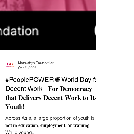
Manushya Foundation
Oct 7, 2025
#PeoplePOWER 🌐 World Day for
Decent Work - 𝐅𝐨𝐫 𝐃𝐞𝐦𝐨𝐜𝐫𝐚𝐜𝐲
𝐭𝐡𝐚𝐭 𝐃𝐞𝐥𝐢𝐯𝐞𝐫𝐬 𝐃𝐞𝐜𝐞𝐧𝐭 𝐖𝐨𝐫𝐤 𝐭𝐨 𝐈𝐭𝐬
𝐘𝐨𝐮𝐭𝐡!
Across Asia, a large proportion of youth is