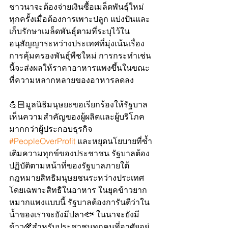
ชาวนาจะต้องจ่ายเงินซื้อเมล็ดพันธุ์ใหม่
ทุกครั้งเมื่อต้องการเพาะปลูก แบ่งปันและ
เก็บรักษาเมล็ดพันธุ์ตามที่ระบุไว้ใน
อนุสัญญาระหว่างประเทศที่มุ่งเน้นเรื่อง
การคุ้มครองพันธุ์พืชใหม่ การกระทำเช่น
นี้จะส่งผลให้ราคาอาหารแพงขึ้นในขณะ
ที่ความหลากหลายของอาหารลดลง 
💪🏻มูลนิธิมนุษยะขอเรียกร้องให้รัฐบาล
เห็นความสำคัญของผู้ผลิตและผู้บริโภค
มากกว่าผู้ประกอบธุรกิจ 
#PeopleOverProfit
 และหยุดนโยบายที่ซ้ำ
เติมความทุกข์ของประชาชน รัฐบาลต้อง
ปฏิบัติตามหน้าที่ของรัฐบาลภายใต้
กฎหมายสิทธิมนุษยชนระหว่างประเทศ
โดยเฉพาะสิทธิในอาหาร ในยุคข้าวยาก
หมากแพงแบบนี้ รัฐบาลต้องการันตีว่าใน
น้ำของเราจะยังมีปลา🐟 ในนาจะยังมี
ข้าว🌾สำหรับประชาชนทุกคนที่อาศัยอยู่