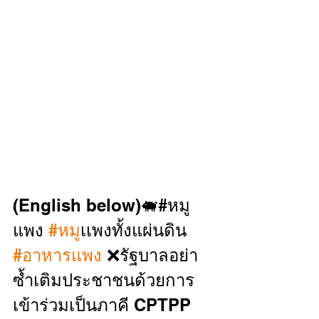
(English below)🐖#หมู
แพง 
#หม
ูเเพงทั้งแผ่นดิน 
#อาหารแพง
 ❌รัฐบาลอย่า
ซ้ำเติมประชาชนด้วยการ
เข้าร่วมเป็นภาคี CPTPP