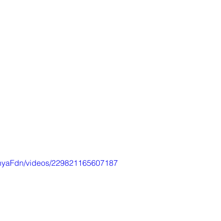
shyaFdn/videos/229821165607187