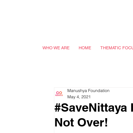
WHO WE ARE
HOME
THEMATIC FOC
Manushya Foundation
May 4, 2021
#SaveNittaya H
Not Over!