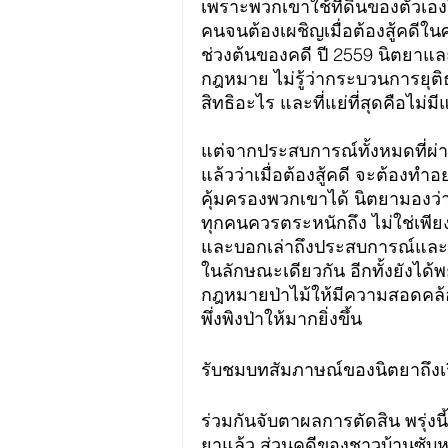
เพราะพวกเขาใช้ที่ดินของตัวเอ
คนจนต้องเผชิญเมื่อต้องสู้คดีใ
ช่วงต้นของคดี ปี 2559 นิตยาและ
กฎหมาย ไม่รู้ว่ากระบวนการยุต
สิทธิอะไร และที่แย่ที่สุดคือไม่มี
แต่จากประสบการณ์ทั้งหมดที่ผ่
แล้วว่าเมื่อต้องสู้คดี จะต้องท
คุ้มครองพวกเขาได้ นิตยามองว่าข้อ
ทุกคนควรตระหนักถึง ไม่ใช่เพียงแ
และบอกเล่าถึงประสบการณ์และควา
ในลักษณะเดียวกัน อีกทั้งยังได้
กฎหมายป่าไม้ให้มีความสอดคล้อ
พึ่งพิงป่าให้มากยิ่งขึ้น
รับชมบทสัมภาษณ์ของนิตยาถึงเร
ร่วมกันจับตาผลการตัดสิน พรุ่ง
ยาแล้ว ส่วนคดีของชาวบ้านซับหว