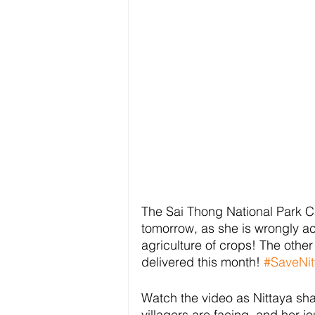
The Sai Thong National Park Cas
tomorrow, as she is wrongly ac
agriculture of crops! The other
delivered this month! 
#SaveNit
Watch the video as Nittaya shar
villagers are facing, and her jo