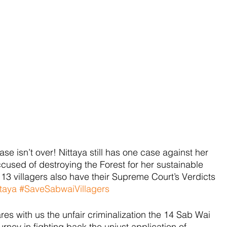
e isn’t over! Nittaya still has one case against her 
cused of destroying the Forest for her sustainable 
 13 villagers also have their Supreme Court’s Verdicts 
taya
#SaveSabwaiVillagers
es with us the unfair criminalization the 14 Sab Wai 
urney in fighting back the unjust application of 