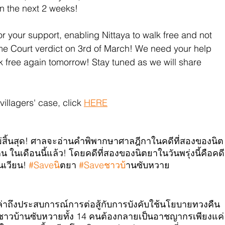
 in the next 2 weeks!
r your support, enabling Nittaya to walk free and not 
eme Court verdict on 3rd of March! We need your help 
 free again tomorrow! Stay tuned as we will share 
llagers' case, click 
HERE
่สิ้นสุด! ศาลจะอ่านคำพิพากษาศาลฎีกาในคดีที่สองของนิต
ในเดือนนี้แล้ว! โดยคดีที่สองของนิตยาในวันพรุ่งนี้คือคดี
นเวียน! 
#Saveน
ิตยา 
#Saveชาวบ
้านซับหวาย
ะเล่าถึงประสบการณ์การต่อสู้กับการบังคับใช้นโยบายทวงคืน
ห้ชาวบ้านซับหวายทั้ง 14 คนต้องกลายเป็นอาชญากรเพียงแค่