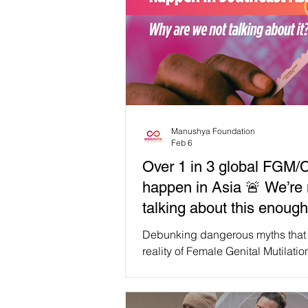
Manushya Foundation
Feb 6
Over 1 in 3 global FGM/
happen in Asia 🚨 We’re 
talking about this enough
Debunking dangerous myths that
reality of Female Genital Mutilati
in Southeast Asia On the Internat
of Zero Tolerance for Female Geni
Mutilation and Cutting (FGM/C), w