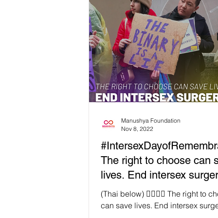
solidarity with survivors and com
challenging this grave human rig
violation. It is happening promine
across Southeast Asia, far more th
date and governments reveal. 🌏
estimated 80 million women and gi
Asia have undergone some form o
Manushya Foundation
Nov 8, 2022
#IntersexDayofRemembr
The right to choose can 
lives. End intersex surger
(Thai below) 🏳️‍🌈💛💜 The right to 
can save lives. End intersex surge
Today, November 8, is Intersex Da