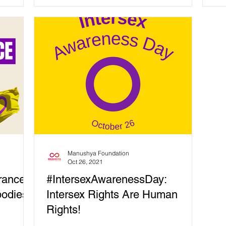
Manushya Foundation
Oct 26, 2021
ance:
#IntersexAwarenessDay:
bodies
Intersex Rights Are Human
Rights!