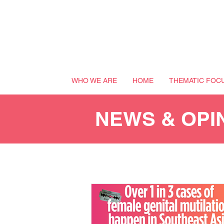
WHO WE ARE
HOME
THEMATIC FOC
NEWS & OPI