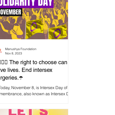
Manushya Foundation
Nov 8, 2023
️‍🌈💛💜 The right to choose can
ve lives. End intersex
rgeries.☂️
Today, November 8, is Intersex Day of
membrance, also known as Intersex Day
Solidarity. It is a day that encourages us
stand...