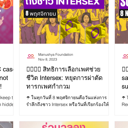
Manushya Foundation
Nov 8, 2023
C cases
🏳️‍🌈💛💜 สิทธิการเลือกเพศช่วย
🏳
not
ชีวิต Intersex: หยุดการผ่าตัด
sa
!
ทารกเพศกำกวม
su
 keep the
☂️ ในทุกวันที่ 8 พฤศจิกายนคือวันแห่งการ
☂️ 
on hidden
รำลึกถึงชาว Intersex หรือวันที่เรียกร้องให้เรา
Re
ional Day
ยืนหยัดเคียงข้างชุมชนชาว Intersex...
of 
tal
to 
e stand in