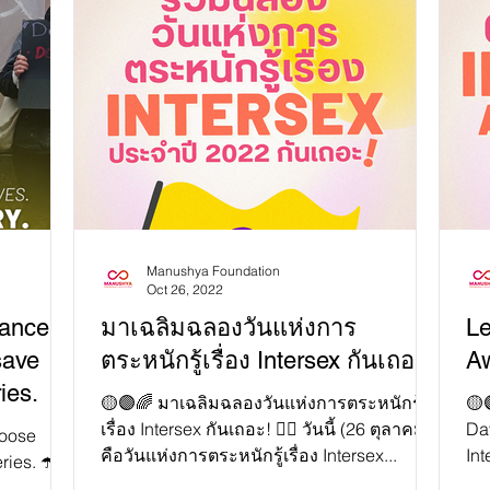
munities
hts
ntly
an official
 An
rls in
f F
Manushya Foundation
Oct 26, 2022
ance:
มาเฉลิมฉลองวันแห่งการ
Le
save
ตระหนักรู้เรื่อง Intersex กันเถอะ!
A
ies.
🟡🟣🌈 มาเฉลิมฉลองวันแห่งการตระหนักรู้
🟡
เรื่อง Intersex กันเถอะ! 🏳️‍🌈 วันนี้ (26 ตุลาคม)
Day
choose
คือวันแห่งการตระหนักรู้เรื่อง Intersex...
Int
ries. ☂️
hig
y of