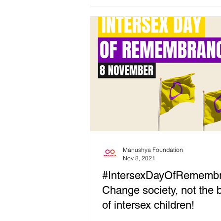
Remembrance,...
Manushya Foundation
Nov 8, 2021
#IntersexDayOfRemembr
Change society, not the 
of intersex children!