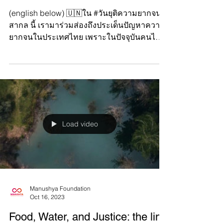
#InternationalDayfortheEradicati
onofPoverty: End Poverty in
Thailand!
(english below) 🇺🇳ใน #วันยุติความยากจน
สากล นี้ เรามาร่วมส่องถึงประเด็นปัญหาความ
ยากจนในประเทศไทย เพราะในปัจจุบันคนไทย
จำนวนมากยังคงประสบป...
Load video