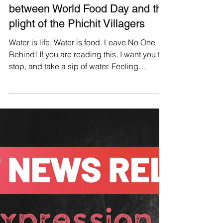
Manushya Foundation
Oct 16, 2023
Food, Water, and Justice: the link
between World Food Day and the
plight of the Phichit Villagers
Water is life. Water is food. Leave No One
Behind! If you are reading this, I want you to
stop, and take a sip of water. Feeling
refreshed? 2.4 billion people currently live in
water-stressed countries, it is not easy or
simple for 10% of the world’s population to
take a sip of fresh water, like you just did.
This World’s Food Day, the Food and
Agriculture Organisation of the United
Nations is highlighting the foundational role
water plays in our livelihoods. Manushya
Foundat