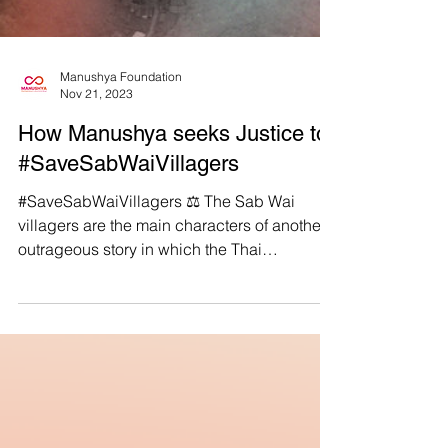
Manushya Foundation
Nov 21, 2023
How Manushya seeks Justice to
#SaveSabWaiVillagers
#SaveSabWaiVillagers ⚖️ The Sab Wai
villagers are the main characters of another
outrageous story in which the Thai
government violates...