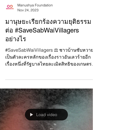
Manushya Foundation
Nov 24, 2023
มานุษยะเรียกร้องความยุติธรรม
ต่อ #SaveSabWaiVillagers
อย่างไร
#SaveSabWaiVillagers ⚖️ ชาวบ้านซับหวาย
เป็นตัวละครหลักของเรื่องราวอันเลวร้ายอีก
เรื่องหนึ่งที่รัฐบาลไทยละเมิดสิทธิของเกษตรกร
ที่ยากจนและชนพื...
Load video