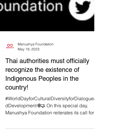
Manushya Foundation
May 19, 2023
Thai authorities must officially
recognize the existence of
Indigenous Peoples in the
country!
#WorldDayforCulturalDiversityforDialoguean
dDevelopment 🌐🤝 On this special day,
Manushya Foundation reiterates its call for
the Thai...