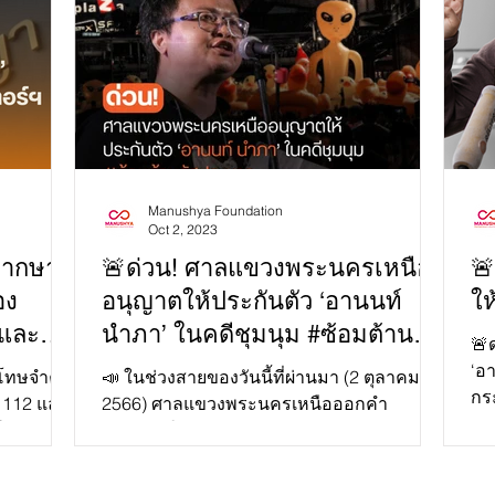
Manushya Foundation
Oct 2, 2023
พากษา
🚨ด่วน! ศาลแขวงพระนครเหนือ
🚨
อง
อนุญาตให้ประกันตัว ‘อานนท์
ให
 และ
นำภา’ ในคดีชุมนุม #ซ้อมต้าน
🚨ด
รัฐประหาร🚨
‘อ
โทษจำคุก
📣 ในช่วงสายของวันนี้ที่ผ่านมา (2 ตุลาคม
กร
#ม112 และ
2566) ศาลแขวงพระนครเหนือออกคำ
คว
วิจารณ์
พิพากษาในคดีชุมนุมซ้อมต้านรัฐประหาร
หรือ #27พฤศจิกาไปห้าแยกลาดพร้าว...