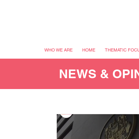
WHO WE ARE
HOME
THEMATIC FOC
NEWS & OPI