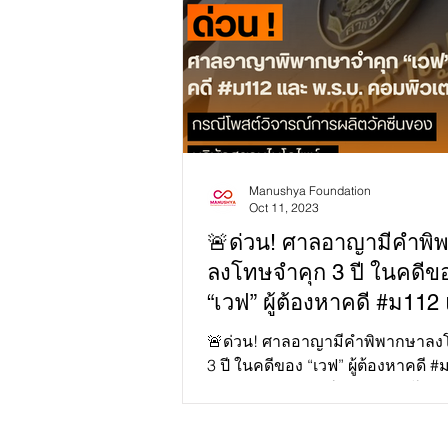
Manushya Foundation
Oct 11, 2023
🚨ด่วน! ศาลอาญามีคำพิ
ลงโทษจำคุก 3 ปี ในคดีข
“เวฟ” ผู้ต้องหาคดี #ม112
พ.ร.บ.คอมพิวเตอร์ฯ
🚨ด่วน! ศาลอาญามีคำพิพากษาลง
3 ปี ในคดีของ “เวฟ” ผู้ต้องหาคดี 
พ.ร.บ.คอมพิวเตอร์ฯ จากกรณีโพสต์
การผลิตวัคซีนของบริ...