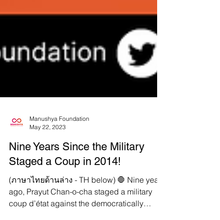
Manushya Foundation
May 22, 2023
Nine Years Since the Military
Staged a Coup in 2014!
(ภาษาไทยด้านล่าง - TH below) 🛑 Nine years
ago, Prayut Chan-o-cha staged a military