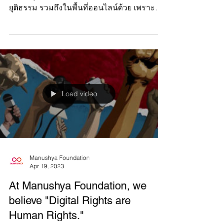
#DigitalRights📱 มานุษยะทำงานเพื่อพัฒนา
สิทธิมนุษยชน ความเท่าเทียม และความ
ยุติธรรม รวมถึงในพื้นที่ออนไลน์ด้วย เพราะ
สิทธิมนุษยชนต้องได้รับก...
Load video
Manushya Foundation
Apr 19, 2023
At Manushya Foundation, we