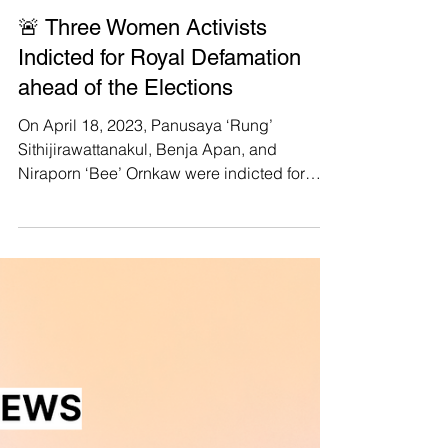
Manushya Foundation
Apr 19, 2023
🚨 Three Women Activists
Indicted for Royal Defamation
ahead of the Elections
On April 18, 2023, Panusaya ‘Rung’
Sithijirawattanakul, Benja Apan, and
Niraporn ‘Bee’ Ornkaw were indicted for
allegedly violating...