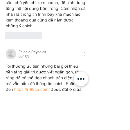
sâu, chủ yếu chỉ xem nhanh, để hình dung 
tổng thể nội dung bên trong. Cảm nhận cá 
nhân là thông tin trình bày khá mạch lạc, 
xem thoáng qua cũng dễ nắm được 
những ý chính.
Like
Reply
Felecia Reynolds
Jun 03
Tôi thường ưu tiên những bài giới thiệu 
nền tảng giải trí được viết ngắn gọn, rõ 
ràng để có thể đọc nhanh trên điện thoại 
mà vẫn nắm đủ thông tin chính. Phần nhắc 
đến 
https://rr88ca.com/
 được đặt ở giữa 
bài nên mạch nội dung khá tự nhiên, 
không tạo cảm giác quảng bá quá sớm. 
Nội dung được phân chia hợp lý giữa 
phần giới thiệu và các danh mục giải trí 
phổ biến. Cách trình bày giúp người…
Show More