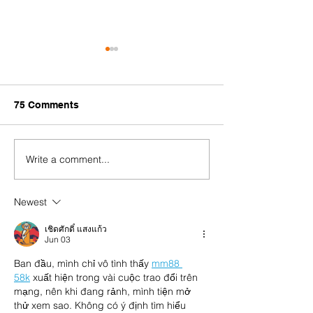
75 Comments
Write a comment...
Mass murderers not
welcome! Condemning
#StopTransnati
dictator Min Aung
✊ Repression do
Newest
Hlaing's official visit to
the border. Neit
Thailand and quest for
solidarity.
เชิดศักดิ์ แสงแก้ว
legitimacy
Jun 03
Ban đầu, mình chỉ vô tình thấy 
mm88 
58k
 xuất hiện trong vài cuộc trao đổi trên 
mạng, nên khi đang rảnh, mình tiện mở 
thử xem sao. Không có ý định tìm hiểu 