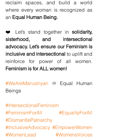
reclaim spaces, and build a world 
where every woman is recognized as 
an 
Equal Human Being.
❤️ Let’s stand together in 
solidarity, 
sisterhood, and intersectional 
advocacy. Let’s ensure our Feminism is 
inclusive and intersectional 
to uplift and 
reinforce for power of all women. 
Feminism is for ALL women! 
#WeAreManushyan
 ♾️ Equal Human 
Beings
#IntersectionalFeminism
#FeminismForAll
#EqualityForAll
#DismantlePatriarchy
#InclusiveAdvocacy
#EmpowerWomen
#WomenLead
#WomensVoices