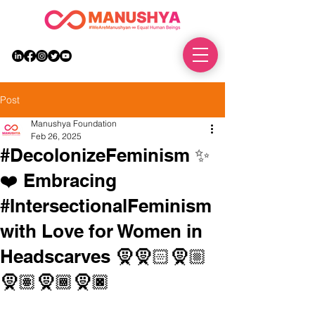
DONATE
Post
Manushya Foundation
Feb 26, 2025
#DecolonizeFeminism ✨
❤️ Embracing
#IntersectionalFeminism
with Love for Women in
Headscarves 🧕🧕🏻🧕🏼
🧕🏽🧕🏾🧕🏿