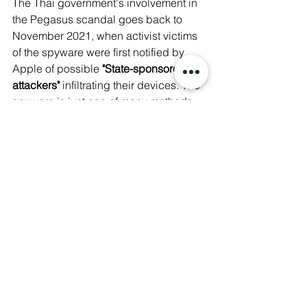
The Thai government's involvement in 
the Pegasus scandal goes back to 
November 2021, when activist victims 
of the spyware were first notified by 
Apple of possible 
"State-sponsored 
attackers"
 infiltrating their devices. The 
spyware is just one of many methods 
employed to silence those who are 
fighting for true democracy, in direct 
violation of the people's right to free 
speech and privacy.
#WeAreManushyan
 ♾ Equal Human 
Beings ✊🏼 The no-confidence debate 
that began on Tuesday is the final one 
before elections begin in March next 
year. Now is as good a time as ever to 
hold PM Prayuth Chan-ocha’s 
administration accountable for 