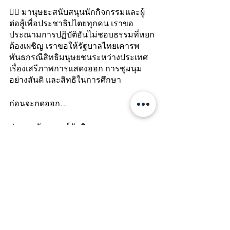
✊🏻 มานุษยะสนับสนุนนักกิจกรรมและผู้
ต่อสู้เพื่อประชาธิปไตยทุกคน เราขอ
ประณามการปฏิบัติอันไม่ชอบธรรมที่หยก
ต้องเผชิญ เราขอให้รัฐบาลไทยเคารพ
พันธกรณีสิทธิมนุษยชนระหว่างประเทศ 
เรื่องเสรีภาพการแสดงออก การชุมนุม
อย่างสันติ และสิทธิในการศึกษา
ก่อนจะกดออก…
อ่านบทสัมภาษณ์นักกิจกรรมเยาวชน ภาย
ใต้โครงการ Youth Power Democracy 
โดยมานุษยะ และเรียนรู้เพิ่มเติมเกี่ยวกับ
งานในการสนับสนุนประชาธิปไตย ต่อ
ต้านเผด็จการ และต่อสู้เพื่อความรับผิด
ชอบของภาคธุรกิจ และความเป็นธรรม
ด้านสภาพภูมิอากาศ การเสริมพลังให้
ผู้นำหญิง และสนับสนุนทรัพยากรให้กับ
นักปกป้องสิทธิมนุษยชนเพื่อความเป็น
ธรรมทางสังคม 