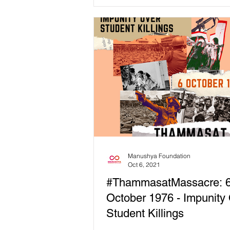
ท่าพระ...
Manushya Foundation
Oct 6, 2021
#ThammasatMassacre: 
October 1976 - Impunity
Student Killings