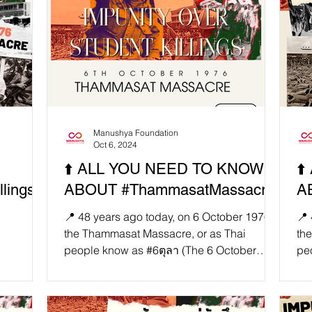
Manushya Foundation
Oct 6, 2024

⬆️ ALL YOU NEED TO KNOW
⬆
lings:
ABOUT #ThammasatMassacre
A
📍 48 years ago today, on 6 October 1976,
📍 
the Thammasat Massacre, or as Thai
th
people know as #6ตุลา (The 6 October
pe
event), took place....
eve
s ago
hammasat