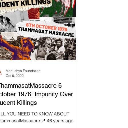
Manushya Foundation
Oct 6, 2022
ThammasatMassacre 6
tober 1976: Impunity Over
udent Killings
 ALL YOU NEED TO KNOW ABOUT
hammasatMassacre 📍 46 years ago
day, on 6 October 1976, the Thammasat