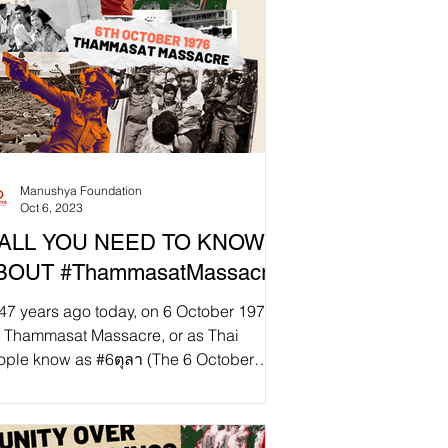
Manushya Foundation
Oct 6, 2023
️ ALL YOU NEED TO KNOW
BOUT #ThammasatMassacre
47 years ago today, on 6 October 1976,
e Thammasat Massacre, or as Thai
ople know as #6ตุลา (The 6 October
nt), took place. It...