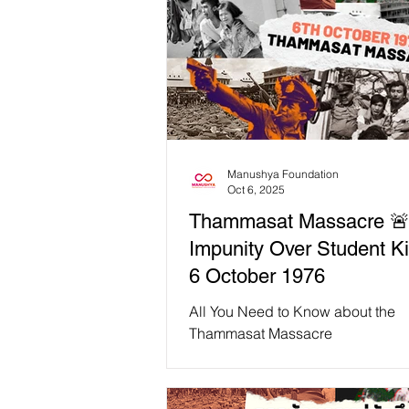
Manushya Foundation
Oct 6, 2025
Thammasat Massacre 
Impunity Over Student Kil
6 October 1976
All You Need to Know about the
Thammasat Massacre
#ThammasatMassacre 🚨 49 year
today, on 6 October 1976, the T
Massacre, or...