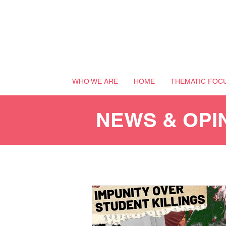
WHO WE ARE
HOME
THEMATIC FOC
NEWS & OPI