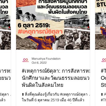
Manushya Foundation
Oct 6, 2022
ารหมู่
#เหตุการณ์6ตุลา: การสังหารหมู่
#
อยนวล
นักศึกษาและวัฒนธรรมลอยนวล
Oc
พ้นผิดในสังคมไทย
St
ณ์6ตุลา 📍
⬆️ สิ่งที่คุณต้องรู้เกี่ยวกับ #เหตุการณ์6ตุลา 📍
⬆️
แล้ว
ในวันที่ 6 ตุลาคม 2519 เมื่อ 46 ปีที่แล้ว
#T
รมศาสตร์
เหตุการณ์สังหารหมู่นักศึกษาที่ธรรมศาสตร์
to